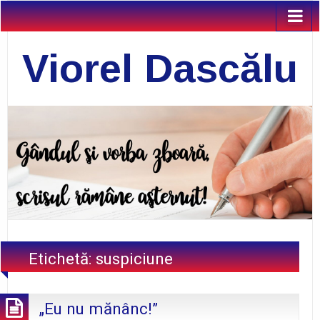
Viorel Dascălu
Etichetă:
suspiciune
„Eu nu mănânc!”