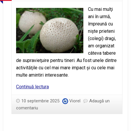
Cu mai mulţi
ani în urmă,
împreună cu
nişte prieteni
(colegi) dragi,
am organizat
câteva tabere
de supravieţuire pentru tineri. Au fost unele dintre
activităţile cu cel mai mare impact şi cu cele mai
multe amintiri interesante.
„Eu
Continuă lectura
nu
mănânc!”
10 septembrie 2025
Viorel
Adaugă un
comentariu