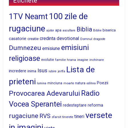
Etichete
100 zile de
1TV Neamt
rugaciune
Biblia
apa
biserica
Biblie
ajutor
ascultare
devotional
credinta
casatorie
creatie
Domnul
dragoste
emisiuni
Dumnezeu
emisiune
religioase
evolutie
familie
hrana
inchinare
imagine
Lista de
Isus
incredere
inima
iubire
jertfa
prieteni
Poezii
minciuna
moarte
natura
lumina
odihna
Radio
Provocarea Adevarului
Vocea Sperantei
reforma
redesteptare
versete
rugaciune
RVS
tineri
sfarsit
tinerete
in imagini