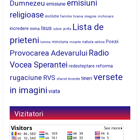
emisiuni
Dumnezeu
emisiune
religioase
evolutie
familie
hrana
inchinare
imagine
Lista de
Isus
incredere
inima
iubire
jertfa
prieteni
Poezii
minciuna
moarte
natura
lumina
odihna
Radio
Provocarea Adevarului
Vocea Sperantei
reforma
redesteptare
versete
rugaciune
RVS
tineri
sfarsit
tinerete
in imagini
viata
Vizitatori