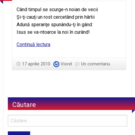
Când timpul se scurge-n noian de vecii
Şi-ţi cauţi un rost cercetând prin hârtii
Adună speranţe spunându-ţi în gând:
Isus se va-ntoarce la noi în curând!
Se-
Continuă lectura
ntoarce
Isus!
17 aprilie 2010
Viorel
Un comentariu
Căutare