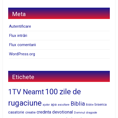
Meta
Autentificare
Flux intrări
Flux comentarii
WordPress.org
Etichete
100 zile de
1TV Neamt
rugaciune
Biblia
apa
biserica
Biblie
ajutor
ascultare
devotional
credinta
casatorie
creatie
Domnul
dragoste