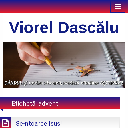
Viorel Dascălu
Etichetă:
advent
Se-ntoarce Isus!