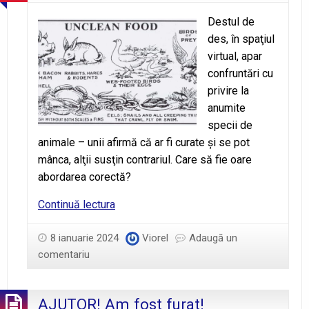
Destul de
des, în spaţiul
virtual, apar
confruntări cu
privire la
anumite
specii de
animale – unii afirmă că ar fi curate şi se pot
mânca, alţii susţin contrariul. Care să fie oare
abordarea corectă?
Curat
Continuă lectura
sau
necurat?
8 ianuarie 2024
Viorel
Adaugă un
comentariu
AJUTOR! Am fost furat!