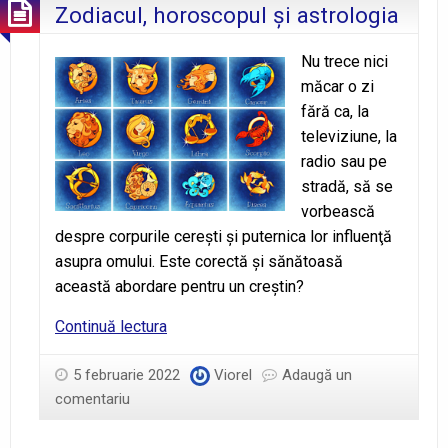
Zodiacul, horoscopul şi astrologia
Nu trece nici
măcar o zi
fără ca, la
televiziune, la
radio sau pe
stradă, să se
vorbească
despre corpurile cereşti şi puternica lor influenţă
asupra omului. Este corectă şi sănătoasă
această abordare pentru un creştin?
Zodiacul,
Continuă lectura
horoscopul
şi
5 februarie 2022
Viorel
Adaugă un
astrologia
comentariu