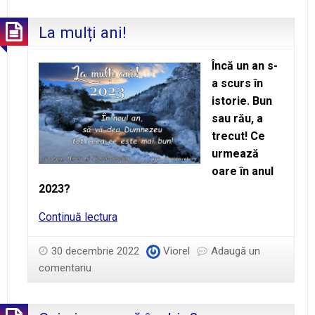
La mulți ani!
Încă un an s-
a scurs în
istorie. Bun
sau rău, a
trecut! Ce
urmează
oare în anul
2023?
La
Continuă lectura
mulți
ani!
30 decembrie 2022
Viorel
Adaugă un
comentariu