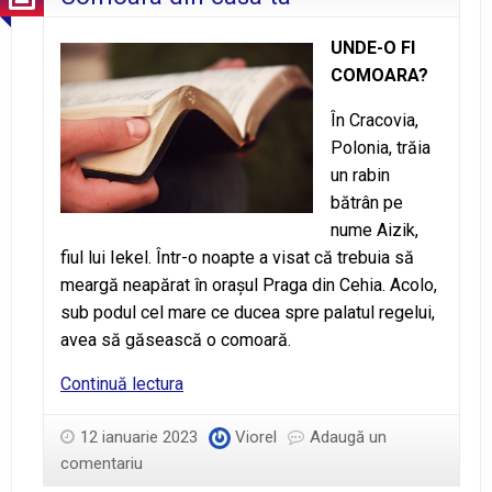
UNDE-O FI
COMOARA?
În Cracovia,
Polonia, trăia
un rabin
bătrân pe
nume Aizik,
fiul lui Iekel. Într-o noapte a visat că trebuia să
meargă neapărat în orașul Praga din Cehia. Acolo,
sub podul cel mare ce ducea spre palatul regelui,
avea să găsească o comoară.
Comoara
Continuă lectura
din
casa
12 ianuarie 2023
Viorel
Adaugă un
ta
comentariu