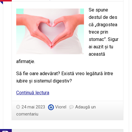
Se spune
destul de des
că „dragostea
trece prin
stomac”. Sigur
ai auzit şi tu
această
afirmaţie.
Să fie oare adevărat? Există vreo legătură între
iubire şi sistemul digestiv?
Dragostea
Continuă lectura
şi
stomacul
24 mai 2023
Viorel
Adaugă un
comentariu