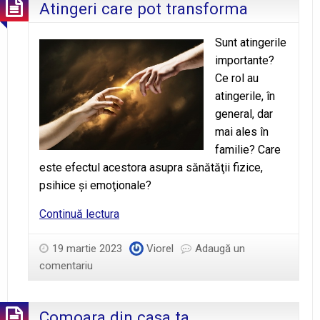
Atingeri care pot transforma
Sunt atingerile
importante?
Ce rol au
atingerile, în
general, dar
mai ales în
familie? Care
este efectul acestora asupra sănătăţii fizice,
psihice şi emoţionale?
Atingeri
Continuă lectura
care
pot
19 martie 2023
Viorel
Adaugă un
transforma
comentariu
Comoara din casa ta