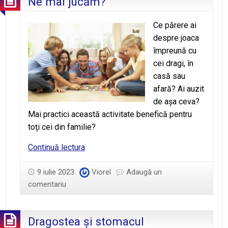
Ne mai jucăm?
Ce părere ai
despre joaca
împreună cu
cei dragi, în
casă sau
afară? Ai auzit
de aşa ceva?
Mai practici această activitate benefică pentru
toţi cei din familie?
Ne
Continuă lectura
mai
jucăm?
9 iulie 2023
Viorel
Adaugă un
comentariu
Dragostea şi stomacul