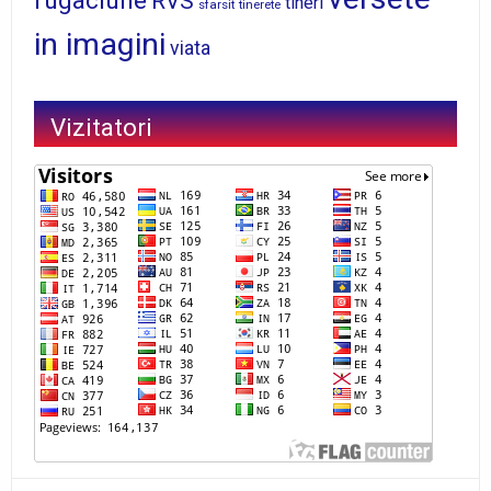
rugaciune
RVS
tineri
sfarsit
tinerete
in imagini
viata
Vizitatori