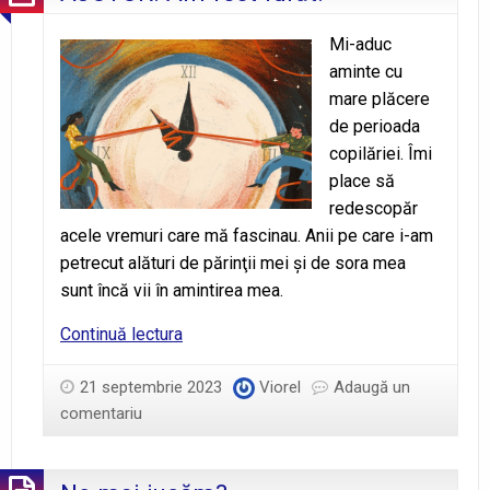
Mi-aduc
aminte cu
mare plăcere
de perioada
copilăriei. Îmi
place să
redescopăr
acele vremuri care mă fascinau. Anii pe care i-am
petrecut alături de părinţii mei şi de sora mea
sunt încă vii în amintirea mea.
AJUTOR!
Continuă lectura
Am
fost
21 septembrie 2023
Viorel
Adaugă un
furat!
comentariu