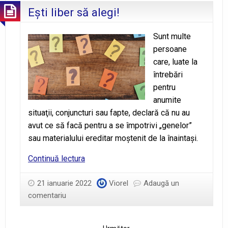
Eşti liber să alegi!
Sunt multe
persoane
care, luate la
întrebări
pentru
anumite
situaţii, conjuncturi sau fapte, declară că nu au
avut ce să facă pentru a se împotrivi „genelor”
sau materialului ereditar moştenit de la înaintaşi.
Eşti
Continuă lectura
liber
să
21 ianuarie 2022
Viorel
Adaugă un
alegi!
comentariu