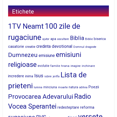
Etichete
100 zile de
1TV Neamt
rugaciune
Biblia
apa
biserica
Biblie
ajutor
ascultare
devotional
credinta
casatorie
creatie
Domnul
dragoste
emisiuni
Dumnezeu
emisiune
religioase
evolutie
familie
hrana
inchinare
imagine
Lista de
Isus
incredere
inima
iubire
jertfa
prieteni
Poezii
minciuna
moarte
natura
lumina
odihna
Radio
Provocarea Adevarului
Vocea Sperantei
reforma
redesteptare
versete