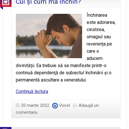
Cui şi cum mă închin?
Închinarea
este adorarea,
cinstirea,
omagiul sau
reverența pe
care o
aducem
divinităţii. Ea trebuie să se manifeste printr-o
continuă dependenţă de subiectul închinării şi o
permanentă ascultare a veneratului.
Cui
Continuă lectura
şi
cum
20 martie 2022
Viorel
Adaugă un
mă
comentariu
închin?