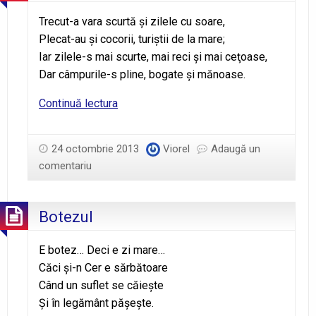
Trecut-a vara scurtă şi zilele cu soare,
Plecat-au şi cocorii, turiştii de la mare;
Iar zilele-s mai scurte, mai reci şi mai ceţoase,
Dar câmpurile-s pline, bogate şi mănoase.
Dar
Continuă lectura
de
toamnă
24 octombrie 2013
Viorel
Adaugă un
comentariu
Botezul
E botez… Deci e zi mare…
Căci şi-n Cer e sărbătoare
Când un suflet se căieşte
Şi în legământ păşeşte.