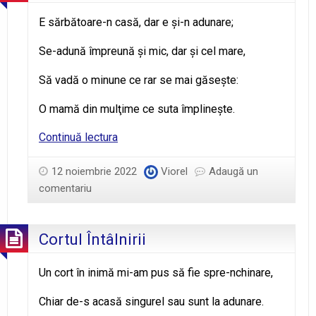
E sărbătoare-n casă, dar e şi-n adunare;
Se-adună împreună şi mic, dar şi cel mare,
Să vadă o minune ce rar se mai găseşte:
O mamă din mulţime ce suta împlineşte.
100
Continuă lectura
de
ani
12 noiembrie 2022
Viorel
Adaugă un
de
comentariu
viață*
Cortul Întâlnirii
Un cort în inimă mi-am pus să fie spre-nchinare,
Chiar de-s acasă singurel sau sunt la adunare.