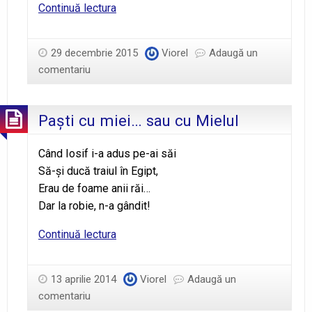
Verificare
Continuă lectura
periodică
29 decembrie 2015
Viorel
Adaugă un
comentariu
Paști cu miei… sau cu Mielul
Când Iosif i-a adus pe-ai săi
Să-şi ducă traiul în Egipt,
Erau de foame anii răi…
Dar la robie, n-a gândit!
Paști
Continuă lectura
cu
miei…
13 aprilie 2014
Viorel
Adaugă un
sau
comentariu
cu