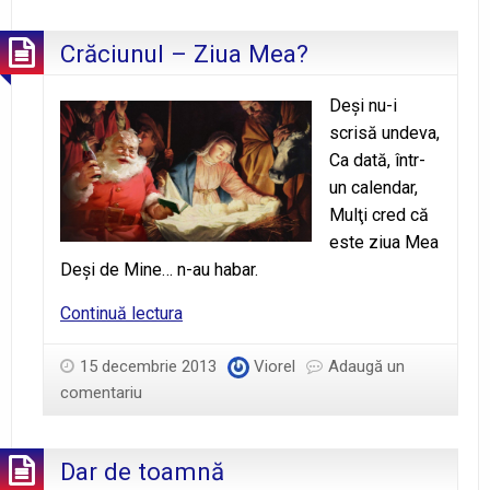
Mielul
Crăciunul – Ziua Mea?
Deşi nu-i
scrisă undeva,
Ca dată, într-
un calendar,
Mulţi cred că
este ziua Mea
Deşi de Mine… n-au habar.
Crăciunul
Continuă lectura
–
Ziua
15 decembrie 2013
Viorel
Adaugă un
Mea?
comentariu
Dar de toamnă