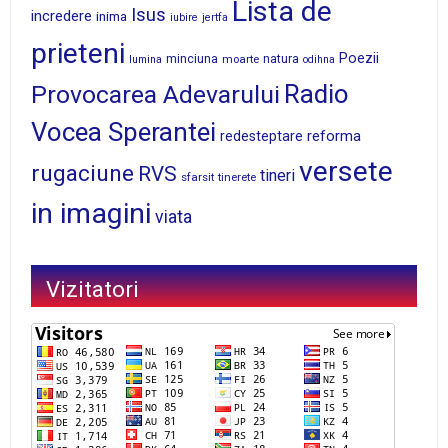
Lista de
Isus
incredere
inima
iubire
jertfa
prieteni
Poezii
minciuna
moarte
natura
lumina
odihna
Radio
Provocarea Adevarului
Vocea Sperantei
reforma
redesteptare
versete
rugaciune
RVS
tineri
sfarsit
tinerete
in imagini
viata
Vizitatori