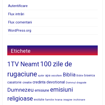
Autentificare
Flux intrări
Flux comentarii
WordPress.org
Etichete
100 zile de
1TV Neamt
rugaciune
Biblia
apa
biserica
Biblie
ajutor
ascultare
devotional
credinta
casatorie
creatie
Domnul
dragoste
emisiuni
Dumnezeu
emisiune
religioase
evolutie
familie
hrana
inchinare
imagine