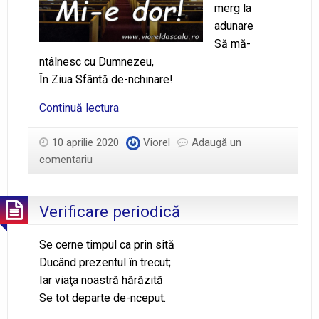
merg la
adunare
Să mă-
ntâlnesc cu Dumnezeu,
În Ziua Sfântă de-nchinare!
Mi-
Continuă lectura
e
dor!
10 aprilie 2020
Viorel
Adaugă un
comentariu
Verificare periodică
Se cerne timpul ca prin sită
Ducând prezentul în trecut;
Iar viaţa noastră hărăzită
Se tot departe de-nceput.