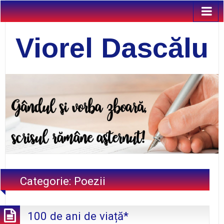
Viorel Dascălu
Categorie:
Poezii
100 de ani de viață*