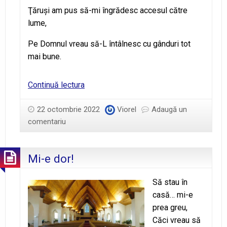
Ţăruşi am pus să-mi îngrădesc accesul către
lume,
Pe Domnul vreau să-L întâlnesc cu gânduri tot
mai bune.
Cortul
Continuă lectura
Întâlnirii
22 octombrie 2022
Viorel
Adaugă un
comentariu
Mi-e dor!
Să stau în
casă… mi-e
prea greu,
Căci vreau să