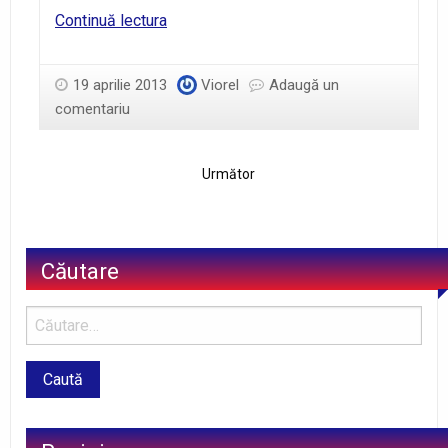
La
Continuă lectura
Centrul
de
19 aprilie 2013
Viorel
Adaugă un
Sănătarte
comentariu
Podiş
–
gânduri
Următor
şi
versuri
Căutare