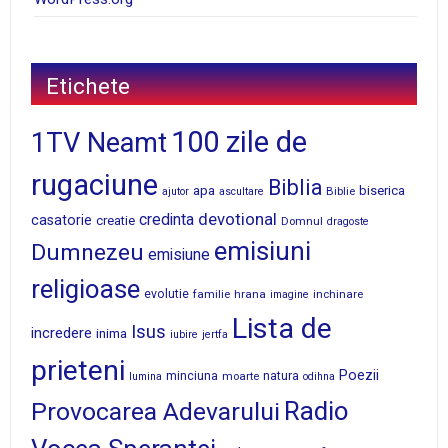
Etichete
100 zile de
1TV Neamt
rugaciune
Biblia
apa
biserica
Biblie
ajutor
ascultare
devotional
credinta
casatorie
creatie
Domnul
dragoste
emisiuni
Dumnezeu
emisiune
religioase
evolutie
familie
hrana
inchinare
imagine
Lista de
Isus
incredere
inima
iubire
jertfa
prieteni
Poezii
minciuna
moarte
natura
lumina
odihna
Radio
Provocarea Adevarului