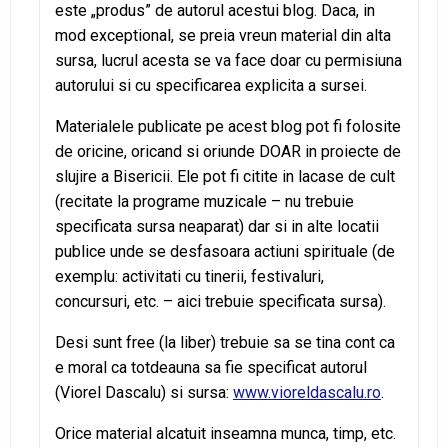
este „produs” de autorul acestui blog. Daca, in
mod exceptional, se preia vreun material din alta
sursa, lucrul acesta se va face doar cu permisiuna
autorului si cu specificarea explicita a sursei.
Materialele publicate pe acest blog pot fi folosite
de oricine, oricand si oriunde DOAR in proiecte de
slujire a Bisericii. Ele pot fi citite in lacase de cult
(recitate la programe muzicale – nu trebuie
specificata sursa neaparat) dar si in alte locatii
publice unde se desfasoara actiuni spirituale (de
exemplu: activitati cu tinerii, festivaluri,
concursuri, etc. – aici trebuie specificata sursa).
Desi sunt free (la liber) trebuie sa se tina cont ca
e moral ca totdeauna sa fie specificat autorul
(Viorel Dascalu) si sursa:
www.vioreldascalu.ro
.
Orice material alcatuit inseamna munca, timp, etc.