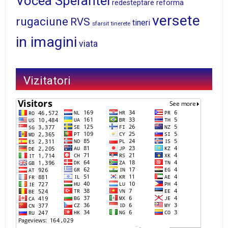
Vocea Sperantei
reforma
redesteptare
versete
rugaciune
RVS
tineri
sfarsit
tinerete
in imagini
viata
Vizitatori