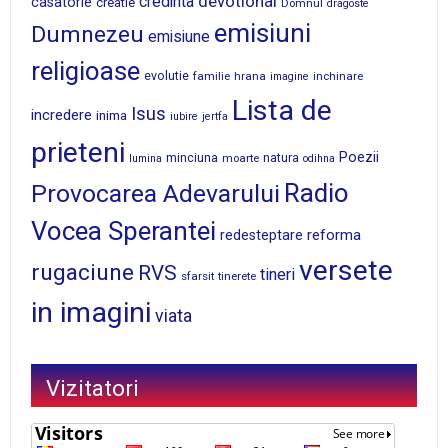
devotional
credinta
casatorie
creatie
Domnul
dragoste
emisiuni
Dumnezeu
emisiune
religioase
evolutie
familie
hrana
inchinare
imagine
Lista de
Isus
incredere
inima
iubire
jertfa
prieteni
Poezii
minciuna
moarte
natura
lumina
odihna
Radio
Provocarea Adevarului
Vocea Sperantei
reforma
redesteptare
versete
rugaciune
RVS
tineri
sfarsit
tinerete
in imagini
viata
Vizitatori