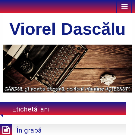
Viorel Dascălu
Etichetă:
ani
În grabă