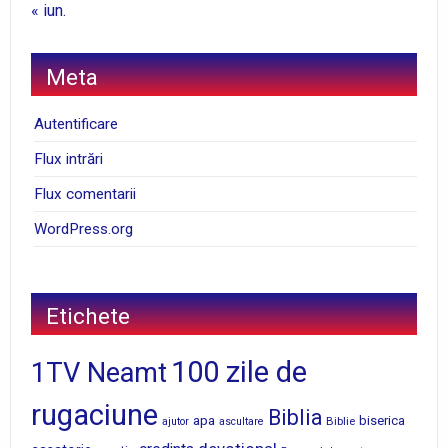
« iun.
Meta
Autentificare
Flux intrări
Flux comentarii
WordPress.org
Etichete
100 zile de
1TV Neamt
rugaciune
Biblia
apa
biserica
Biblie
ajutor
ascultare