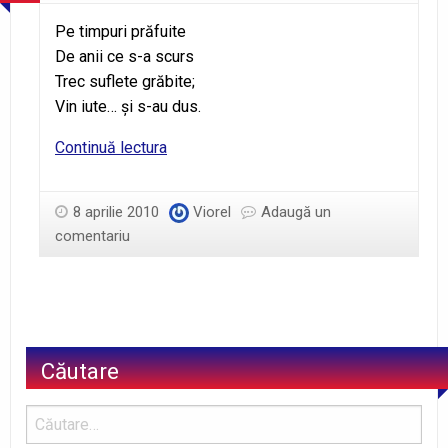
Pe timpuri prăfuite
De anii ce s-a scurs
Trec suflete grăbite;
Vin iute… şi s-au dus.
În
Continuă lectura
grabă
8 aprilie 2010
Viorel
Adaugă un
comentariu
Căutare