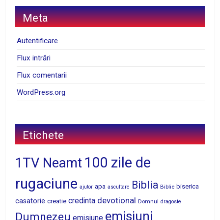
Meta
Autentificare
Flux intrări
Flux comentarii
WordPress.org
Etichete
100 zile de
1TV Neamt
rugaciune
Biblia
apa
biserica
Biblie
ajutor
ascultare
devotional
credinta
casatorie
creatie
Domnul
dragoste
emisiuni
Dumnezeu
emisiune