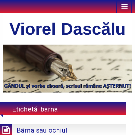
Viorel Dascălu
Etichetă:
barna
Bârna sau ochiul