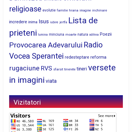
religioase
evolutie
familie
hrana
inchinare
imagine
Lista de
Isus
incredere
inima
iubire
jertfa
prieteni
Poezii
minciuna
moarte
natura
lumina
odihna
Radio
Provocarea Adevarului
Vocea Sperantei
reforma
redesteptare
versete
rugaciune
RVS
tineri
sfarsit
tinerete
in imagini
viata
Vizitatori