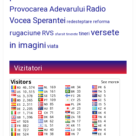
Radio
Provocarea Adevarului
Vocea Sperantei
reforma
redesteptare
versete
rugaciune
RVS
tineri
sfarsit
tinerete
in imagini
viata
Vizitatori