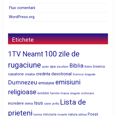
Flux comentarii
WordPress.org
Etichete
100 zile de
1TV Neamt
rugaciune
Biblia
apa
biserica
Biblie
ajutor
ascultare
devotional
credinta
casatorie
creatie
Domnul
dragoste
emisiuni
Dumnezeu
emisiune
religioase
evolutie
familie
hrana
inchinare
imagine
Lista de
Isus
incredere
inima
iubire
jertfa
prieteni
Poezii
minciuna
moarte
natura
lumina
odihna