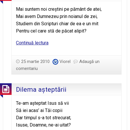
Mai suntem noi creştini pe pământ de atei,
Mai avem Dumnezeu prin noianul de zei,
Studiem din Scripturi chiar de ea e un mit
Pentru cel care stă de păcat alipit?
Asemeni
Continuă lectura
celor
diferiţi
25 martie 2010
Viorel
Adaugă un
comentariu
Dilema aşteptării
Te-am aşteptat Isus să vii
Să iei acas’ ai Tăi copii
Dar timpul s-a tot strecurat;
Isuse, Doamne, ne-ai uitat?