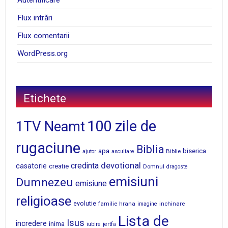
Autentificare
Flux intrări
Flux comentarii
WordPress.org
Etichete
100 zile de
1TV Neamt
rugaciune
Biblia
apa
biserica
Biblie
ajutor
ascultare
devotional
credinta
casatorie
creatie
Domnul
dragoste
emisiuni
Dumnezeu
emisiune
religioase
evolutie
familie
hrana
inchinare
imagine
Lista de
Isus
incredere
inima
iubire
jertfa