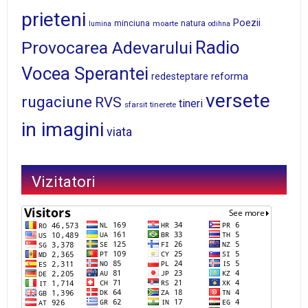
prieteni
Poezii
minciuna
moarte
natura
lumina
odihna
Radio
Provocarea Adevarului
Vocea Sperantei
reforma
redesteptare
versete
rugaciune
RVS
tineri
sfarsit
tinerete
in imagini
viata
Vizitatori