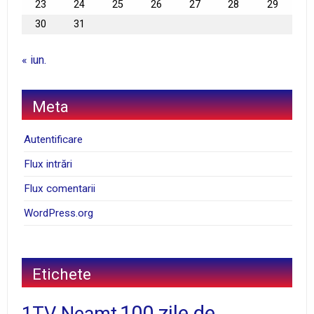
23
24
25
26
27
28
29
30
31
« iun.
Meta
Autentificare
Flux intrări
Flux comentarii
WordPress.org
Etichete
100 zile de