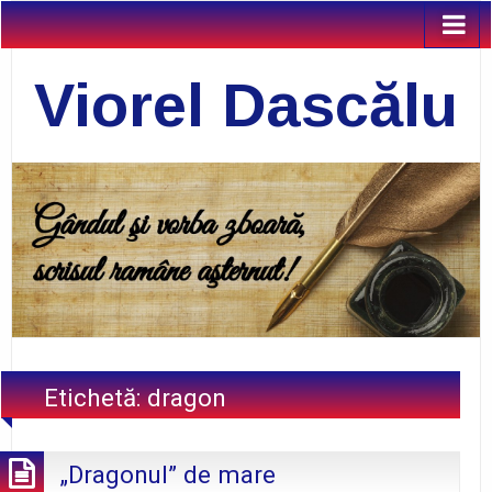
Viorel Dascălu
Etichetă:
dragon
„Dragonul” de mare