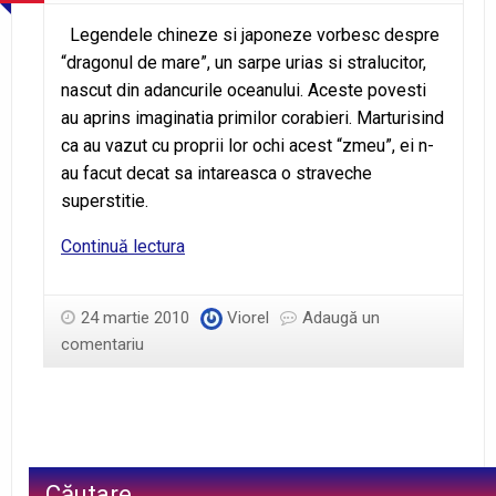
Legendele chineze si japoneze vorbesc despre
“dragonul de mare”, un sarpe urias si stralucitor,
nascut din adancurile oceanului. Aceste povesti
au aprins imaginatia primilor corabieri. Marturisind
ca au vazut cu proprii lor ochi acest “zmeu”, ei n-
au facut decat sa intareasca o straveche
superstitie.
„Dragonul”
Continuă lectura
de
mare
24 martie 2010
Viorel
Adaugă un
comentariu
Căutare