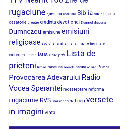
1TV Neamt
rugaciune
Biblia
apa
biserica
Biblie
ajutor
ascultare
devotional
credinta
casatorie
creatie
Domnul
dragoste
emisiuni
Dumnezeu
emisiune
religioase
evolutie
familie
hrana
inchinare
imagine
Lista de
Isus
incredere
inima
iubire
jertfa
prieteni
Poezii
minciuna
moarte
natura
lumina
odihna
Radio
Provocarea Adevarului
Vocea Sperantei
reforma
redesteptare
versete
rugaciune
RVS
tineri
sfarsit
tinerete
in imagini
viata