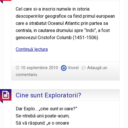
Cel care si-a inscris numele in istoria
descoperirilor geografice ca fiind primul european
care a strabatut Oceanul Atlantic prin partea sa
centrala, in cautarea drumului spre “Indii”, a fost
genovezul Cristofor Columb (1451-1506).
O
Continuă lectura
lume
nouă
10 septembrie 2010
Viorel
Adaugă un
comentariu
Cine sunt Exploratorii?
Dar Explo… „cine sunt ei oare?”
Se-ntrebă unii poate-acum;
Să vă răspund: „e o onoare