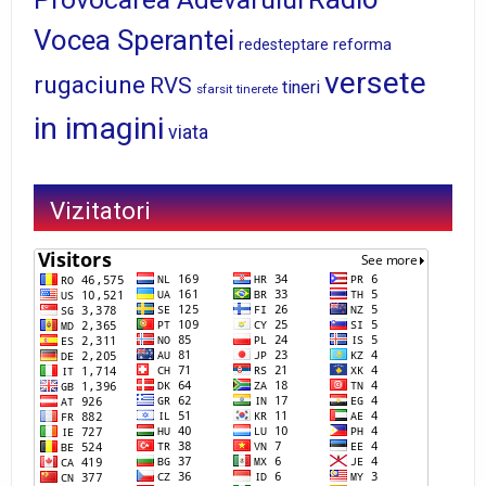
Vocea Sperantei
reforma
redesteptare
versete
rugaciune
RVS
tineri
sfarsit
tinerete
in imagini
viata
Vizitatori