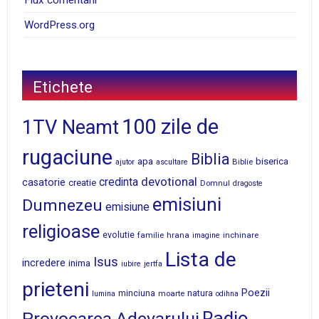
WordPress.org
Etichete
100 zile de
1TV Neamt
rugaciune
Biblia
apa
biserica
Biblie
ajutor
ascultare
devotional
credinta
casatorie
creatie
Domnul
dragoste
emisiuni
Dumnezeu
emisiune
religioase
evolutie
familie
hrana
inchinare
imagine
Lista de
Isus
incredere
inima
iubire
jertfa
prieteni
Poezii
minciuna
moarte
natura
lumina
odihna
Radio
Provocarea Adevarului