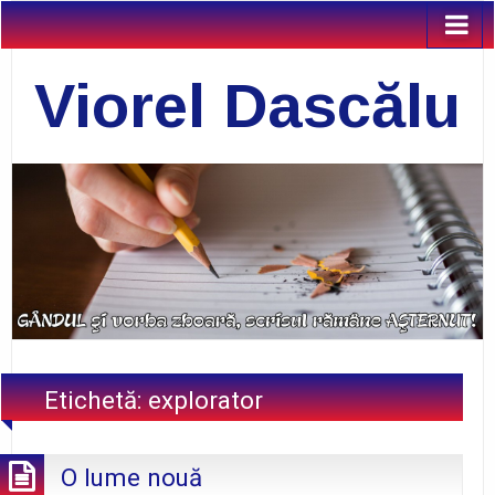
Viorel Dascălu
Etichetă:
explorator
O lume nouă