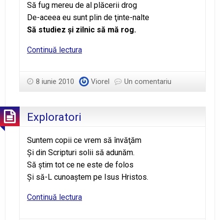
Să fug mereu de al plăcerii drog
De-aceea eu sunt plin de ţinte-nalte
Să studiez şi zilnic să mă rog.
Legile
Continuă lectura
EXPLO
8 iunie 2010
Viorel
Un comentariu
Exploratori
Suntem copii ce vrem să învăţăm
Şi din Scripturi solii să adunăm.
Să ştim tot ce ne este de folos
Şi să-L cunoaştem pe Isus Hristos.
Exploratori
Continuă lectura