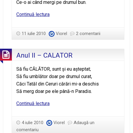
Ce-o ai când mergi pe drumul bun.
Cine
Continuă lectura
sunt
Exploratorii?
11 iulie 2010
Viorel
2 comentarii
Anul II – CALATOR
Să fiu CĂLĂTOR, sunt şi eu aşteptat;
Să fiu umblător doar pe drumul curat,
Căci Tatăl din Ceruri cărări mi-a deschis
Să merg doar pe ele până-n Paradis.
Anul
Continuă lectura
II
–
4 iulie 2010
Viorel
Adaugă un
CALATOR
comentariu