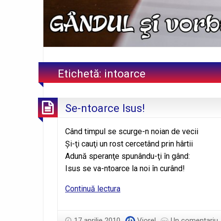
Etichetă:
intoarce
Se-ntoarce Isus!
Când timpul se scurge-n noian de vecii
Şi-ţi cauţi un rost cercetând prin hârtii
Adună speranţe spunându-ţi în gând:
Isus se va-ntoarce la noi în curând!
Se-
Continuă lectura
ntoarce
Isus!
17 aprilie 2010
Viorel
Un comentariu