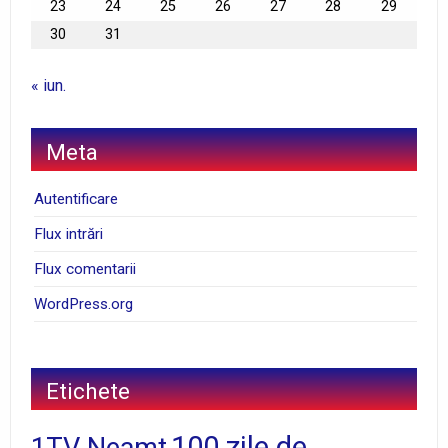
23
24
25
26
27
28
29
30
31
« iun.
Meta
Autentificare
Flux intrări
Flux comentarii
WordPress.org
Etichete
100 zile de