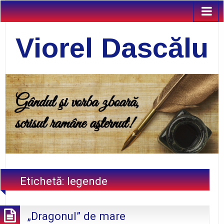
Viorel Dascălu
Etichetă:
legende
„Dragonul” de mare