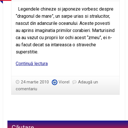
Legendele chineze si japoneze vorbesc despre
“dragonul de mare”, un sarpe urias si stralucitor,
nascut din adancurile oceanului. Aceste povesti
au aprins imaginatia primilor corabieri. Marturisind
ca au vazut cu proprii lor ochi acest “zmeu”, ei n-
au facut decat sa intareasca o straveche
superstitie.
„Dragonul”
Continuă lectura
de
mare
24 martie 2010
Viorel
Adaugă un
comentariu
Căutare