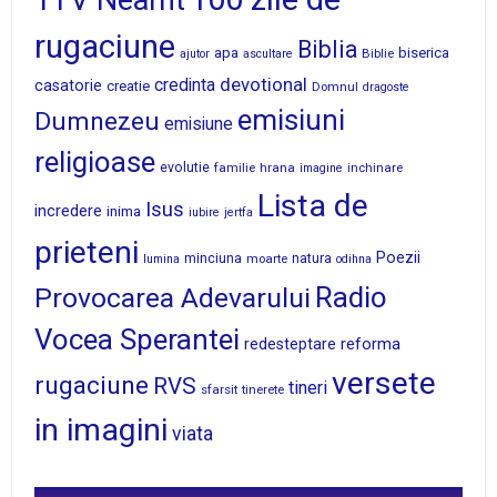
1TV Neamt
rugaciune
Biblia
apa
biserica
Biblie
ajutor
ascultare
devotional
credinta
casatorie
creatie
Domnul
dragoste
emisiuni
Dumnezeu
emisiune
religioase
evolutie
familie
hrana
inchinare
imagine
Lista de
Isus
incredere
inima
iubire
jertfa
prieteni
Poezii
minciuna
moarte
natura
lumina
odihna
Radio
Provocarea Adevarului
Vocea Sperantei
reforma
redesteptare
versete
rugaciune
RVS
tineri
sfarsit
tinerete
in imagini
viata