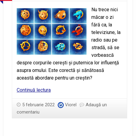
Nu trece nici
măcar o zi
fără ca, la
televiziune, la
radio sau pe
stradă, să se
vorbească
despre corpurile cereşti şi puternica lor influenţă
asupra omului. Este corectă şi sănătoasă
această abordare pentru un creştin?
Zodiacul,
Continuă lectura
horoscopul
şi
5 februarie 2022
Viorel
Adaugă un
astrologia
comentariu