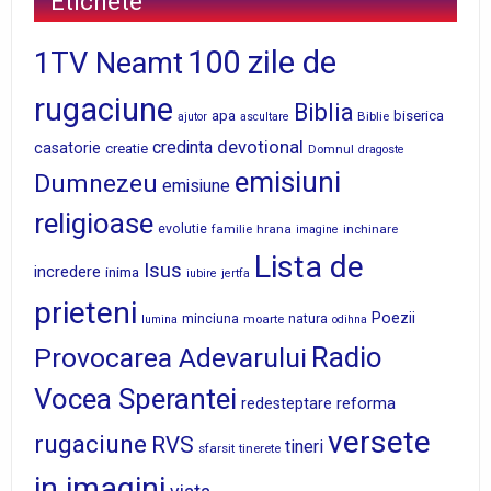
Etichete
100 zile de
1TV Neamt
rugaciune
Biblia
apa
biserica
Biblie
ajutor
ascultare
devotional
credinta
casatorie
creatie
Domnul
dragoste
emisiuni
Dumnezeu
emisiune
religioase
evolutie
familie
hrana
inchinare
imagine
Lista de
Isus
incredere
inima
iubire
jertfa
prieteni
Poezii
minciuna
moarte
natura
lumina
odihna
Radio
Provocarea Adevarului
Vocea Sperantei
reforma
redesteptare
versete
rugaciune
RVS
tineri
sfarsit
tinerete
in imagini