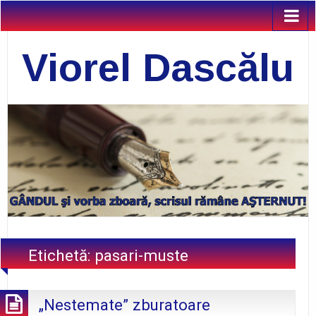
Viorel Dascălu
Etichetă:
pasari-muste
„Nestemate” zburatoare