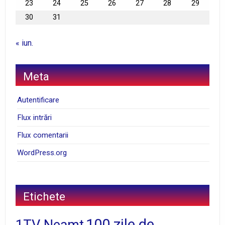
23
24
25
26
27
28
29
30
31
« iun.
Meta
Autentificare
Flux intrări
Flux comentarii
WordPress.org
Etichete
100 zile de