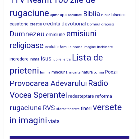
1TV Neamt
rugaciune
Biblia
apa
biserica
Biblie
ajutor
ascultare
devotional
credinta
casatorie
creatie
Domnul
dragoste
emisiuni
Dumnezeu
emisiune
religioase
evolutie
familie
hrana
inchinare
imagine
Lista de
Isus
incredere
inima
iubire
jertfa
prieteni
Poezii
minciuna
moarte
natura
lumina
odihna
Radio
Provocarea Adevarului
Vocea Sperantei
reforma
redesteptare
versete
rugaciune
RVS
tineri
sfarsit
tinerete
in imagini
viata