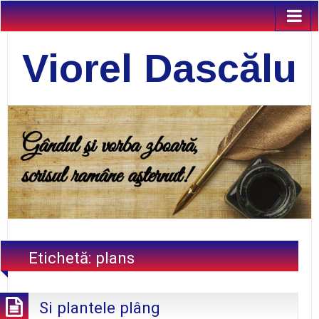
Viorel Dascălu
Etichetă:
plans
Si plantele plâng