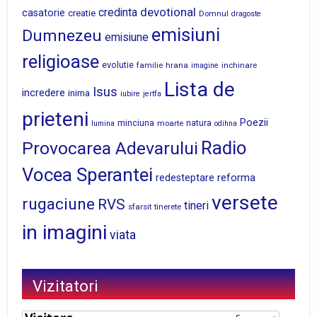
devotional
credinta
casatorie
creatie
Domnul
dragoste
emisiuni
Dumnezeu
emisiune
religioase
evolutie
familie
hrana
inchinare
imagine
Lista de
Isus
incredere
inima
iubire
jertfa
prieteni
Poezii
minciuna
moarte
natura
lumina
odihna
Radio
Provocarea Adevarului
Vocea Sperantei
reforma
redesteptare
versete
rugaciune
RVS
tineri
sfarsit
tinerete
in imagini
viata
Vizitatori