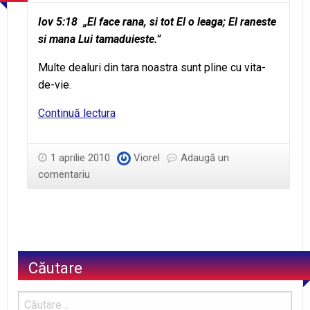
Iov 5:18 „El face rana, si tot El o leaga; El raneste
si mana Lui tamaduieste.”
Multe dealuri din tara noastra sunt pline cu vita-
de-vie.
Si
Continuă lectura
plantele
plâng
1 aprilie 2010
Viorel
Adaugă un
comentariu
Căutare