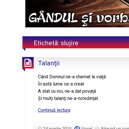
Etichetă:
slujire
Talanţii
Când Domnul ne-a chemat la viaţă
În astă lume ce-a creat
A stat cu noi, ne-a dat povaţă
Şi mulţi talanţi ne-a-ncredinţat.
Talanţii
Continuă lectura
24 martie 2010
Viorel
Adaugă un com