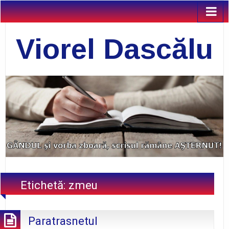
Viorel Dascălu
Etichetă:
zmeu
Paratrasnetul