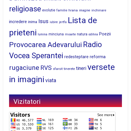
religioase
evolutie
familie
hrana
inchinare
imagine
Lista de
Isus
incredere
inima
iubire
jertfa
prieteni
Poezii
minciuna
moarte
natura
lumina
odihna
Radio
Provocarea Adevarului
Vocea Sperantei
reforma
redesteptare
versete
rugaciune
RVS
tineri
sfarsit
tinerete
in imagini
viata
Vizitatori