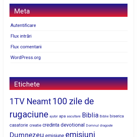
Meta
Autentificare
Flux intrări
Flux comentarii
WordPress.org
Etichete
100 zile de
1TV Neamt
rugaciune
Biblia
apa
biserica
Biblie
ajutor
ascultare
devotional
credinta
casatorie
creatie
Domnul
dragoste
emisiuni
Dumnezeu
emisiune