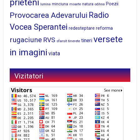
prieteni
Poezii
minciuna
moarte
natura
lumina
odihna
Radio
Provocarea Adevarului
Vocea Sperantei
reforma
redesteptare
versete
rugaciune
RVS
tineri
sfarsit
tinerete
in imagini
viata
Vizitatori