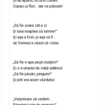
Şi-au apărut, tot prin Cuvânt
Copaci şi flori… dar ce plăcute!
„Să fie soare cât e zi
Şi luna noaptea să lumine!”
Şi-aşa a fost, şi-aşa va fi…
Iar Domnul a văzut că-i bine.
„Să fie-n ape peşti mulţimi!”
Şi s-a umplut de viaţă-adâncul.
„Să fie păsări, pinguini!”
Şi plin era acum văzduhul.
„Vieţuitoare să vedem…
Pământul plin de animale!”