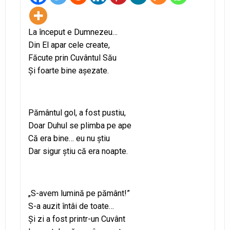
La început e Dumnezeu…
Din El apar cele create,
Făcute prin Cuvântul Său
Şi foarte bine aşezate.
Pământul gol, a fost pustiu,
Doar Duhul se plimba pe ape
Că era bine… eu nu ştiu
Dar sigur ştiu că era noapte.
„S-avem lumină pe pământ!”
S-a auzit întâi de toate…
Şi zi a fost printr-un Cuvânt