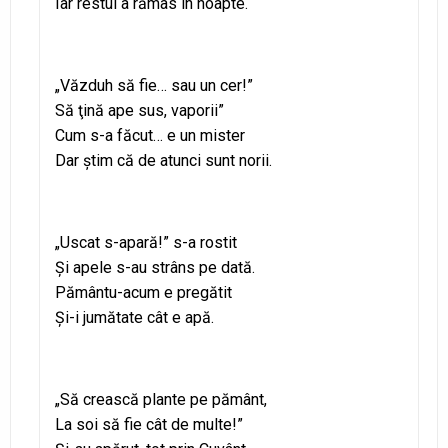
Iar restul a rămas în noapte.
„Văzduh să fie… sau un cer!”
Să ţină ape sus, vaporii”
Cum s-a făcut… e un mister
Dar ştim că de atunci sunt norii.
„Uscat s-apară!” s-a rostit
Şi apele s-au strâns pe dată.
Pământu-acum e pregătit
Şi-i jumătate cât e apă.
„Să crească plante pe pământ,
La soi să fie cât de multe!”