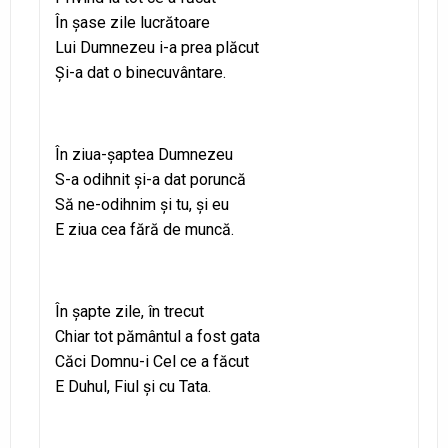
În şase zile lucrătoare
Lui Dumnezeu i-a prea plăcut
Şi-a dat o binecuvântare.
În ziua-şaptea Dumnezeu
S-a odihnit şi-a dat poruncă
Să ne-odihnim şi tu, şi eu
E ziua cea fără de muncă.
În şapte zile, în trecut
Chiar tot pământul a fost gata
Căci Domnu-i Cel ce a făcut
E Duhul, Fiul şi cu Tata.