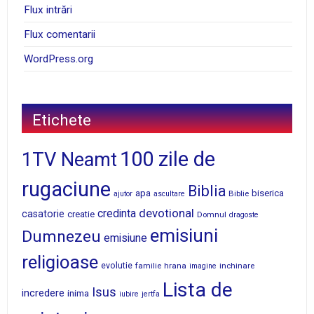
Flux intrări
Flux comentarii
WordPress.org
Etichete
100 zile de
1TV Neamt
rugaciune
Biblia
apa
biserica
Biblie
ajutor
ascultare
devotional
credinta
casatorie
creatie
Domnul
dragoste
emisiuni
Dumnezeu
emisiune
religioase
evolutie
familie
hrana
inchinare
imagine
Lista de
Isus
incredere
inima
iubire
jertfa