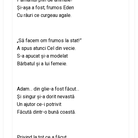
Şi-aşa a fost; frumos Eden
Cu râuri ce curgeau agale.
„Să facem om frumos la stat!”
A spus atunci Cel din vecie.
S-a apucat şi-a modelat
Bărbatul şi a lui femeie.
Adam… din glie-a fost făcut…
Şi singur şi-a dorit nevastă
Un ajutor ce-i potrivit
Făcută dintr-o bună coastă.
Privind la tot ce a făcut