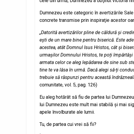
cele din urmă, Dumnezeu a obţinut victoria fina
Dumnezeu este categoric în avertizările Sale
concrete transmise prin inspiraţie acestor oame
„Datorită avertizărilor pline de căldură și credi
ești de un mare bine pentru biserică. Este adevă
acestea, atât Domnul Isus Hristos, cât și biser
urmașilor Domnului Hristos, te poți împărtăși de
armata celor ce aleg lepădarea de sine sub ste
tine te va lăsa în urmă. Dacă alegi să-ți conduc
trebuie să răspunzi pentru această îndrăzneală 
comunitate, vol. 5, pag. 126)
Eu aleg hotărât să fiu de partea lui Dumnezeu ş
lui Dumnezeu este mult mai stabilă şi mai sig
apele învolburate ale lumii.
Tu, de partea cui vrei să fii?