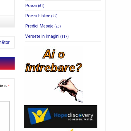
Poezii
(61)
Poezii biblice
(22)
Predici Mesaje
(20)
Versete in imagini
(117)
mător
ate cu
*