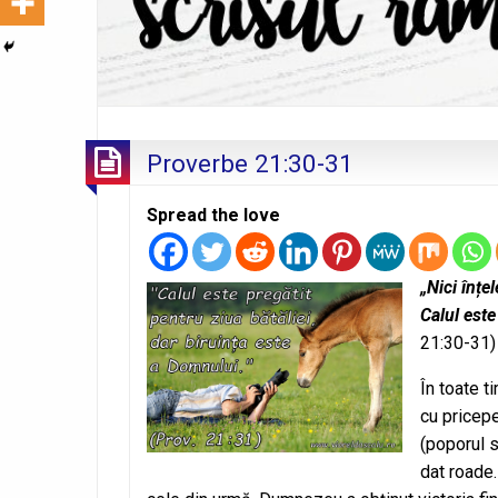
Proverbe 21:30-31
Spread the love
„Nici înțe
Calul este
21:30-31)
În toate t
cu pricep
(poporul s
dat roade.