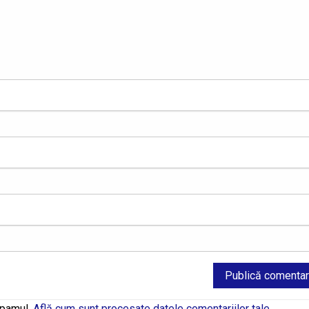
spamul.
Află cum sunt procesate datele comentariilor tale
.