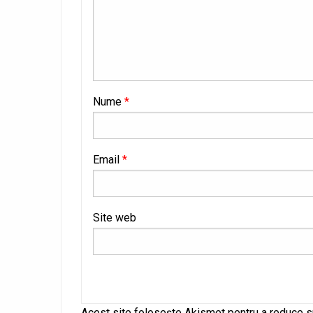
Nume
*
Email
*
Site web
Alternative:
Acest site folosește Akismet pentru a reduce 