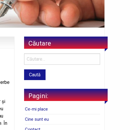
Căutare
verbe
Pagini:
 şi
eu
Ce-mi place
au
Cine sunt eu
. În
Contact