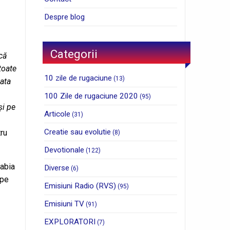
Despre blog
Categorii
 că
toate
10 zile de rugaciune
(13)
mata
100 Zile de rugaciune 2020
(95)
și pe
Articole
(31)
Creatie sau evolutie
tru
(8)
Devotionale
(122)
rabia
Diverse
(6)
 pe
Emisiuni Radio (RVS)
(95)
Emisiuni TV
(91)
EXPLORATORI
(7)