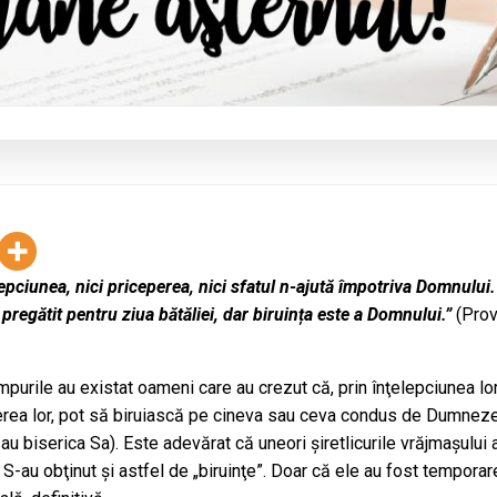
lepciunea, nici priceperea, nici sfatul n-ajută împotriva Domnului.
 pregătit pentru ziua bătăliei, dar biruința este a Domnului.”
(Pro
impurile au existat oameni care au crezut că, prin înţelepciunea lor
erea lor, pot să biruiască pe cineva sau ceva condus de Dumnez
au biserica Sa). Este adevărat că uneori şiretlicurile vrăjmaşului 
 S-au obţinut şi astfel de „biruinţe”. Doar că ele au fost temporare