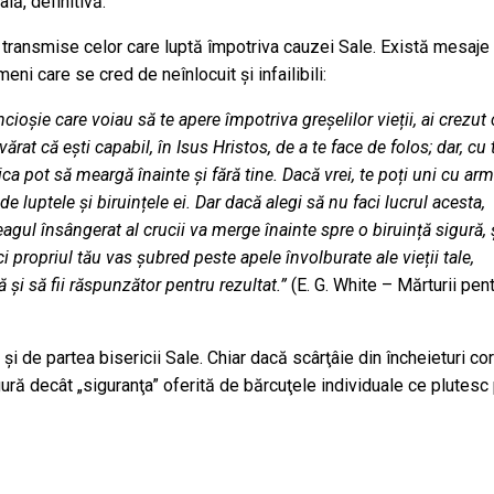
lă, definitivă.
 transmise celor care luptă împotriva cauzei Sale. Există mesaje
ni care se cred de neînlocuit şi infailibili:
ncioșie care voiau să te apere împotriva greșelilor vieții, ai crezut
rat că ești capabil, în Isus Hristos, de a te face de folos; dar, cu 
ica pot să meargă înainte și fără tine. Dacă vrei, te poți uni cu ar
 luptele și biruințele ei. Dar dacă alegi să nu faci lucrul acesta,
agul însângerat al crucii va merge înainte spre o biruință sigură, 
i propriul tău vas șubred peste apele învolburate ale vieții tale,
și să fii răspunzător pentru rezultat.”
(E. G. White – Mărturii pen
i de partea bisericii Sale. Chiar dacă scârţâie din încheieturi co
ură decât „siguranţa” oferită de bărcuţele individuale ce plutesc