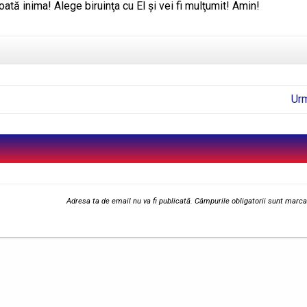
ată inima! Alege biruinţa cu El şi vei fi mulţumit! Amin!
Ur
Adresa ta de email nu va fi publicată.
Câmpurile obligatorii sunt marc