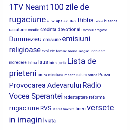
100 zile de
1TV Neamt
rugaciune
Biblia
apa
biserica
Biblie
ajutor
ascultare
devotional
credinta
casatorie
creatie
Domnul
dragoste
emisiuni
Dumnezeu
emisiune
religioase
evolutie
familie
hrana
inchinare
imagine
Lista de
Isus
incredere
inima
iubire
jertfa
prieteni
Poezii
minciuna
moarte
natura
lumina
odihna
Radio
Provocarea Adevarului
Vocea Sperantei
reforma
redesteptare
versete
rugaciune
RVS
tineri
sfarsit
tinerete
in imagini
viata