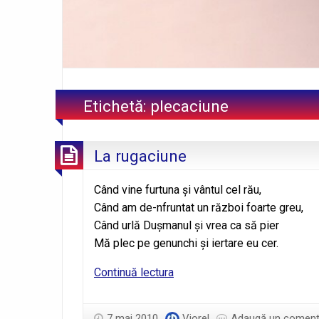
Etichetă:
plecaciune
La rugaciune
Când vine furtuna şi vântul cel rău,
Când am de-nfruntat un război foarte greu,
Când urlă Duşmanul şi vrea ca să pier
Mă plec pe genunchi şi iertare eu cer.
La
Continuă lectura
rugaciune
7 mai 2010
Viorel
Adaugă un coment