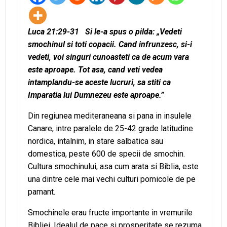
Luca 21:29-31 Si le-a spus o pilda: „Vedeti
smochinul si toti copacii. Cand infrunzesc, si-i
vedeti, voi singuri cunoasteti ca de acum vara
este aproape. Tot asa, cand veti vedea
intamplandu-se aceste lucruri, sa stiti ca
Imparatia lui Dumnezeu este aproape.”
Din regiunea mediteraneana si pana in insulele
Canare, intre paralele de 25-42 grade latitudine
nordica, intalnim, in stare salbatica sau
domestica, peste 600 de specii de smochin.
Cultura smochinului, asa cum arata si Biblia, este
una dintre cele mai vechi culturi pomicole de pe
pamant.
Smochinele erau fructe importante in vremurile
Bibliei. Idealul de pace si prosperitate se rezuma