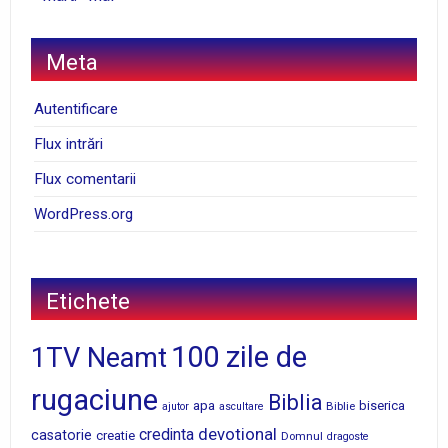
Meta
Autentificare
Flux intrări
Flux comentarii
WordPress.org
Etichete
100 zile de
1TV Neamt
rugaciune
Biblia
apa
biserica
Biblie
ajutor
ascultare
devotional
credinta
casatorie
creatie
Domnul
dragoste