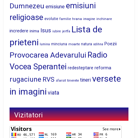
emisiuni
Dumnezeu
emisiune
religioase
evolutie
familie
hrana
inchinare
imagine
Lista de
Isus
incredere
inima
iubire
jertfa
prieteni
Poezii
minciuna
moarte
natura
lumina
odihna
Radio
Provocarea Adevarului
Vocea Sperantei
reforma
redesteptare
versete
rugaciune
RVS
tineri
sfarsit
tinerete
in imagini
viata
Vizitatori