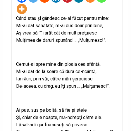
Când stau şi gândesc ce-ai făcut pentru mine:
Mi-ai dat sănătate, m-ai dus doar prin bine,
Aş vrea să-Ţi arăt cât de mult preţuiesc
Mulţimea de daruri spunând … „Mulţumesc!”.
Cernut-ai spre mine din ploaia cea sfântă,
Mi-ai dat de la soare căldura ce-ncântă,
Iar râuri, prin văi, către mări şerpuiesc
De-aceea, cu drag, eu îţi spun … „Mulţumesc!”.
Ai pus, sus pe boltă, să fie şi stele
Şi, chiar de e noapte, mă-ndrepţi către ele.
Lăsat-ai în jur frumuseţi să privesc