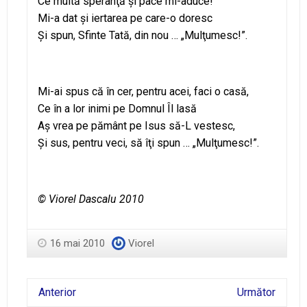
Ce multă speranţă şi pace mi-aduce!
Mi-a dat şi iertarea pe care-o doresc
Şi spun, Sfinte Tată, din nou … „Mulţumesc!”.
Mi-ai spus că în cer, pentru acei, faci o casă,
Ce în a lor inimi pe Domnul Îl lasă
Aş vrea pe pământ pe Isus să-L vestesc,
Şi sus, pentru veci, să îţi spun … „Mulţumesc!”.
© Viorel Dascalu 2010
16 mai 2010
Viorel
Anterior
Următor