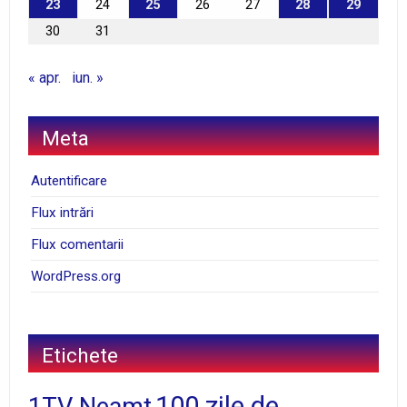
23
24
25
26
27
28
29
30
31
« apr.
iun. »
Meta
Autentificare
Flux intrări
Flux comentarii
WordPress.org
Etichete
100 zile de