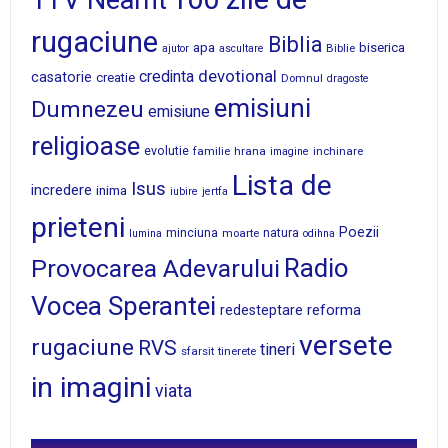
1TV Neamt
rugaciune
Biblia
apa
biserica
Biblie
ajutor
ascultare
devotional
credinta
casatorie
creatie
Domnul
dragoste
emisiuni
Dumnezeu
emisiune
religioase
evolutie
familie
hrana
inchinare
imagine
Lista de
Isus
incredere
inima
iubire
jertfa
prieteni
Poezii
minciuna
moarte
natura
lumina
odihna
Radio
Provocarea Adevarului
Vocea Sperantei
reforma
redesteptare
versete
rugaciune
RVS
tineri
sfarsit
tinerete
in imagini
viata