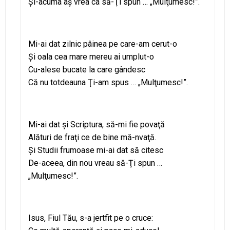
Şi-acuma aş vrea ca să-Ţi spun … „Mulţumesc!”.
Mi-ai dat zilnic pâinea pe care-am cerut-o
Şi oala cea mare mereu ai umplut-o
Cu-alese bucate la care gândesc
Că nu totdeauna Ţi-am spus … „Mulţumesc!”.
Mi-ai dat şi Scriptura, să-mi fie povaţă
Alături de fraţi ce de bine mă-nvaţă.
Şi Studii frumoase mi-ai dat să citesc
De-aceea, din nou vreau să-Ţi spun …
„Mulţumesc!”.
Isus, Fiul Tău, s-a jertfit pe o cruce: