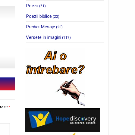
Poezii
(61)
Poezii biblice
(22)
Predici Mesaje
(20)
Versete in imagini
(117)
ate cu
*