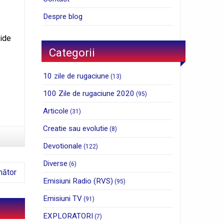
Despre blog
hide
Categorii
10 zile de rugaciune
(13)
100 Zile de rugaciune 2020
(95)
Articole
(31)
Creatie sau evolutie
(8)
Devotionale
(122)
Diverse
(6)
mător
Emisiuni Radio (RVS)
(95)
Emisiuni TV
(91)
EXPLORATORI
(7)