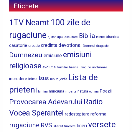
Etichete
100 zile de
1TV Neamt
rugaciune
Biblia
apa
biserica
Biblie
ajutor
ascultare
devotional
credinta
casatorie
creatie
Domnul
dragoste
emisiuni
Dumnezeu
emisiune
religioase
evolutie
familie
hrana
inchinare
imagine
Lista de
Isus
incredere
inima
iubire
jertfa
prieteni
Poezii
minciuna
moarte
natura
lumina
odihna
Radio
Provocarea Adevarului
Vocea Sperantei
reforma
redesteptare
versete
rugaciune
RVS
tineri
sfarsit
tinerete