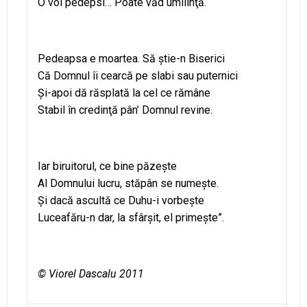
O voi pedepsi… Poate văd umilinţă.
Pedeapsa e moartea. Să ştie-n Biserici
Că Domnul îi cearcă pe slabi sau puternici
Şi-apoi dă răsplată la cel ce rămâne
Stabil în credinţă pân’ Domnul revine.
Iar biruitorul, ce bine păzeşte
Al Domnului lucru, stăpân se numeşte.
Şi dacă ascultă ce Duhu-i vorbeşte
Luceafăru-n dar, la sfârşit, el primeşte”.
© Viorel Dascalu 2011