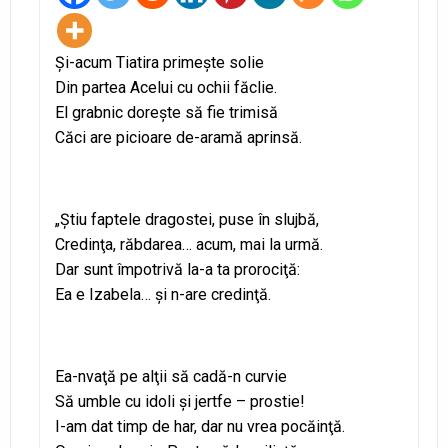
Şi-acum Tiatira primeşte solie
Din partea Acelui cu ochii făclie.
El grabnic doreşte să fie trimisă
Căci are picioare de-aramă aprinsă.
„Ştiu faptele dragostei, puse în slujbă,
Credinţa, răbdarea… acum, mai la urmă.
Dar sunt împotrivă la-a ta prorociţă:
Ea e Izabela… şi n-are credinţă.
Ea-nvaţă pe alţii să cadă-n curvie
Să umble cu idoli şi jertfe – prostie!
I-am dat timp de har, dar nu vrea pocăinţă.