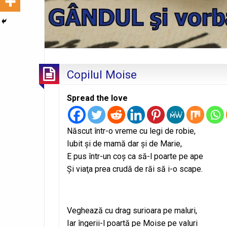
Copilul Moise
Spread the love
Născut într-o vreme cu legi de robie,
Iubit şi de mamă dar şi de Marie,
E pus într-un coş ca să-l poarte pe ape
Şi viaţa prea crudă de răi să i-o scape.
Veghează cu drag surioara pe maluri,
Iar îngerii-l poartă pe Moise pe valuri