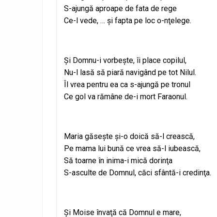
S-ajungă aproape de fata de rege
Ce-l vede, … şi fapta pe loc o-nţelege.
Şi Domnu-i vorbeşte, îi place copilul,
Nu-l lasă să piară navigând pe tot Nilul.
Îl vrea pentru ea ca s-ajungă pe tronul
Ce gol va rămâne de-i mort Faraonul.
Maria găseşte şi-o doică să-l crească,
Pe mama lui bună ce vrea să-l iubească,
Să toarne în inima-i mică dorinţa
S-asculte de Domnul, căci sfântă-i credinţa.
Şi Moise învaţă că Domnul e mare,