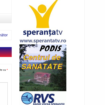
mător
ate cu
*