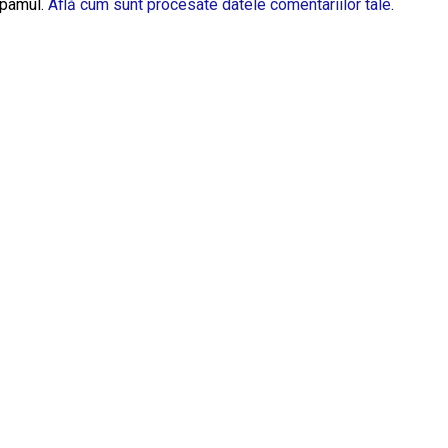
spamul.
Află cum sunt procesate datele comentariilor tale
.