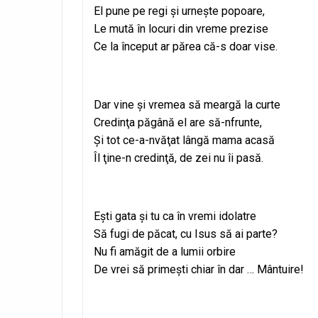
El pune pe regi şi urneşte popoare,
Le mută în locuri din vreme prezise
Ce la început ar părea că-s doar vise.
Dar vine şi vremea să meargă la curte
Credinţa păgână el are să-nfrunte,
Şi tot ce-a-nvăţat lângă mama acasă
Îl ţine-n credinţă, de zei nu îi pasă.
Eşti gata şi tu ca în vremi idolatre
Să fugi de păcat, cu Isus să ai parte?
Nu fi amăgit de a lumii orbire
De vrei să primeşti chiar în dar … Mântuire!