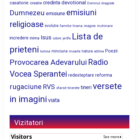
devotional
credinta
casatorie
creatie
Domnul
dragoste
emisiuni
Dumnezeu
emisiune
religioase
evolutie
familie
hrana
inchinare
imagine
Lista de
Isus
incredere
inima
iubire
jertfa
prieteni
Poezii
minciuna
moarte
natura
lumina
odihna
Radio
Provocarea Adevarului
Vocea Sperantei
reforma
redesteptare
versete
rugaciune
RVS
tineri
sfarsit
tinerete
in imagini
viata
Vizitatori