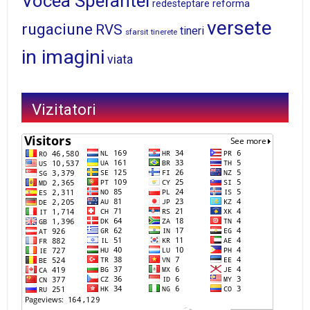
Vocea Sperantei
reforma
redesteptare
versete
rugaciune
RVS
tineri
sfarsit
tinerete
in imagini
viata
Vizitatori