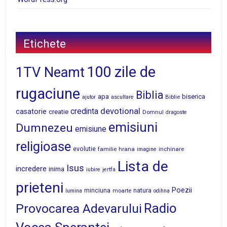
Etichete
100 zile de
1TV Neamt
rugaciune
Biblia
apa
biserica
Biblie
ajutor
ascultare
devotional
credinta
casatorie
creatie
Domnul
dragoste
emisiuni
Dumnezeu
emisiune
religioase
evolutie
familie
hrana
inchinare
imagine
Lista de
Isus
incredere
inima
iubire
jertfa
prieteni
Poezii
minciuna
moarte
natura
lumina
odihna
Radio
Provocarea Adevarului