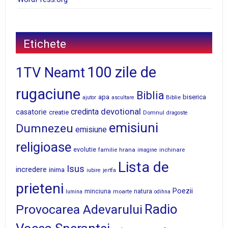
Etichete
100 zile de
1TV Neamt
rugaciune
Biblia
apa
biserica
Biblie
ajutor
ascultare
devotional
credinta
casatorie
creatie
Domnul
dragoste
emisiuni
Dumnezeu
emisiune
religioase
evolutie
familie
hrana
inchinare
imagine
Lista de
Isus
incredere
inima
iubire
jertfa
prieteni
Poezii
minciuna
moarte
natura
lumina
odihna
Radio
Provocarea Adevarului