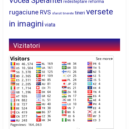
Vocea Sperantei
reforma
redesteptare
versete
rugaciune
RVS
tineri
sfarsit
tinerete
in imagini
viata
Vizitatori