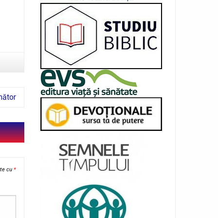
mător
ate cu
*