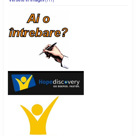
Versete in imagini
(117)