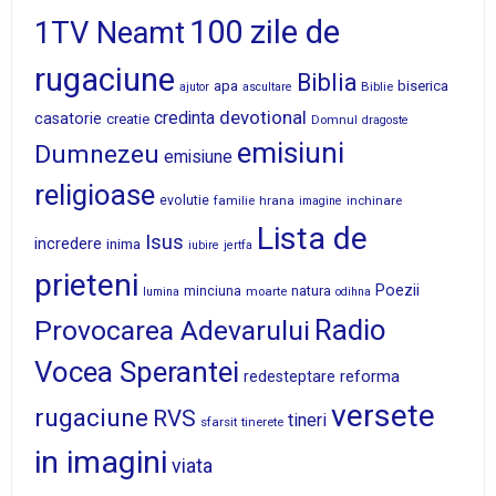
100 zile de
1TV Neamt
rugaciune
Biblia
apa
biserica
Biblie
ajutor
ascultare
devotional
credinta
casatorie
creatie
Domnul
dragoste
emisiuni
Dumnezeu
emisiune
religioase
evolutie
familie
hrana
inchinare
imagine
Lista de
Isus
incredere
inima
iubire
jertfa
prieteni
Poezii
minciuna
moarte
natura
lumina
odihna
Radio
Provocarea Adevarului
Vocea Sperantei
reforma
redesteptare
versete
rugaciune
RVS
tineri
sfarsit
tinerete
in imagini
viata