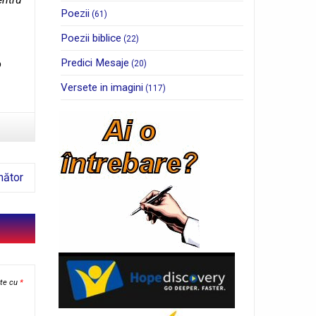
Poezii
(61)
Poezii biblice
(22)
Predici Mesaje
o
(20)
Versete in imagini
(117)
mător
ate cu
*