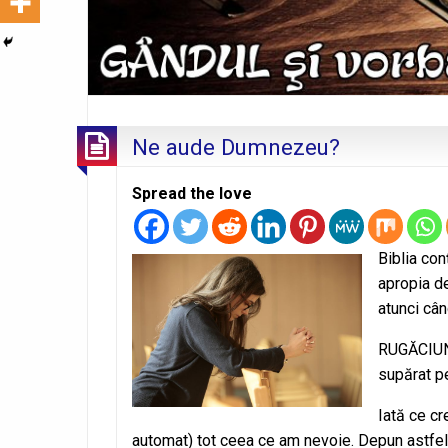
Ne aude Dumnezeu?
Spread the love
Biblia con
apropia de
atunci câ
RUGĂCIUN
supărat p
Iată ce cr
automat) tot ceea ce am nevoie. Depun astfe