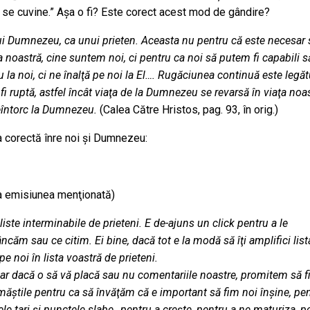
 se cuvine.” Aşa o fi? Este corect acest mod de gândire?
ui Dumnezeu, ca unui prieten. Aceasta nu pentru că este necesar 
oastră, cine suntem noi, ci pentru ca noi să putem fi capabili s
 noi, ci ne înalţă pe noi la El…. Rugăciunea continuă este legăt
i ruptă, astfel încât viaţa de la Dumnezeu se revarsă în viaţa noas
 reîntorc la Dumnezeu.
(Calea Către Hristos, pag. 93, în orig.)
 corectă înre noi şi Dumnezeu:
 la emisiunea menţionată)
 liste interminabile de prieteni. E de-ajuns un click pentru a le
căm sau ce citim. Ei bine, dacă tot e la modă să îţi amplifici list
 pe noi în lista voastră de prieteni.
iar dacă o să vă placă sau nu comentariile noastre, promitem să 
măştile pentru ca să învăţăm că e important să fim noi înşine, pe
 tari şi punctele slabe…pentru a creşte, pentru a ne maturiza, p