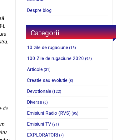
Despre blog
să
ă-L
Categorii
ura
tră,
10 zile de rugaciune
(13)
100 Zile de rugaciune 2020
(95)
Articole
(31)
Creatie sau evolutie
(8)
Devotionale
(122)
Diverse
(6)
a de
Emisiuni Radio (RVS)
(95)
Emisiuni TV
fim
(91)
ntru
EXPLORATORI
(7)
entru