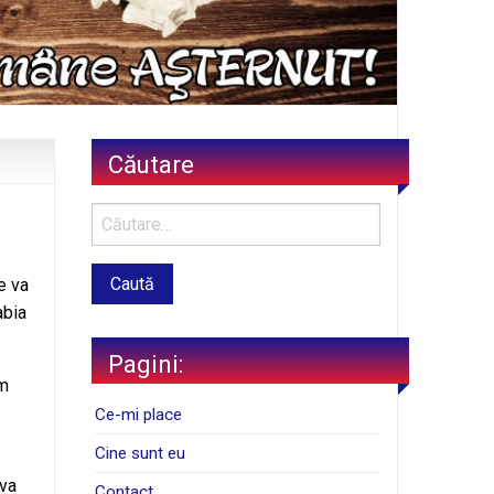
Căutare
e va
abia
Pagini:
am
Ce-mi place
Cine sunt eu
 va
Contact