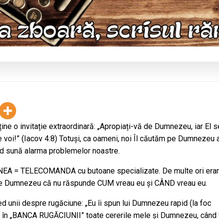
ține o invitație extraordinară: „Apropiați-vă de Dumnezeu, iar El s
 voi!” (Iacov 4:8) Totuşi, ca oameni, noi Îl căutăm pe Dumnezeu 
nd sună alarma problemelor noastre.
EA = TELECOMANDA cu butoane specializate. De multe ori er
e Dumnezeu că nu răspunde CUM vreau eu şi CÂND vreau eu.
ed unii despre rugăciune: „Eu îi spun lui Dumnezeu rapid (la foc
l în „BANCA RUGĂCIUNII” toate cererile mele şi Dumnezeu, când