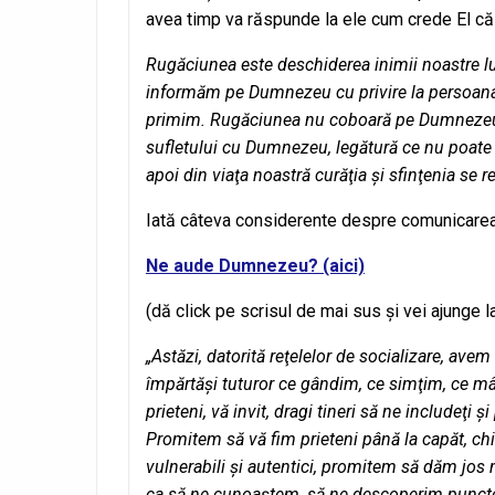
avea timp va răspunde la ele cum crede El că
Rugăciunea este deschiderea inimii noastre l
informăm pe Dumnezeu cu privire la persoana n
primim. Rugăciunea nu coboară pe Dumnezeu la
sufletului cu Dumnezeu, legătură ce nu poate f
apoi din viaţa noastră curăţia şi sfinţenia se
Iată câteva considerente despre comunicarea
Ne aude Dumnezeu? (aici)
(dă click pe scrisul de mai sus şi vei ajunge
„Astăzi, datorită reţelelor de socializare, avem
împărtăşi tuturor ce gândim, ce simţim, ce mân
prieteni, vă invit, dragi tineri să ne includeţi şi
Promitem să vă fim prieteni până la capăt, ch
vulnerabili şi autentici, promitem să dăm jos 
ca să ne cunoaştem, să ne descoperim punctele