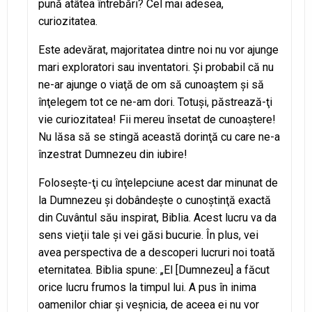
pună atâtea întrebări? Cel mai adesea,
curiozitatea.
Este adevărat, majoritatea dintre noi nu vor ajunge
mari exploratori sau inventatori. Şi probabil că nu
ne-ar ajunge o viaţă de om să cunoaştem şi să
înţelegem tot ce ne-am dori. Totuşi, păstrează-ţi
vie curiozitatea! Fii mereu însetat de cunoaştere!
Nu lăsa să se stingă această dorinţă cu care ne-a
înzestrat Dumnezeu din iubire!
Foloseşte-ţi cu înţelepciune acest dar minunat de
la Dumnezeu şi dobândeşte o cunoştinţă exactă
din Cuvântul său inspirat, Biblia. Acest lucru va da
sens vieţii tale şi vei găsi bucurie. În plus, vei
avea perspectiva de a descoperi lucruri noi toată
eternitatea. Biblia spune: „El [Dumnezeu] a făcut
orice lucru frumos la timpul lui. A pus în inima
oamenilor chiar şi veşnicia, de aceea ei nu vor