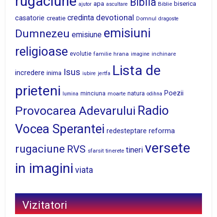
rugaciune
Biblia
apa
biserica
Biblie
ajutor
ascultare
devotional
credinta
casatorie
creatie
Domnul
dragoste
emisiuni
Dumnezeu
emisiune
religioase
evolutie
familie
hrana
inchinare
imagine
Lista de
Isus
incredere
inima
iubire
jertfa
prieteni
Poezii
minciuna
moarte
natura
lumina
odihna
Radio
Provocarea Adevarului
Vocea Sperantei
reforma
redesteptare
versete
rugaciune
RVS
tineri
sfarsit
tinerete
in imagini
viata
Vizitatori