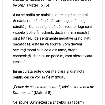
pe om.”
(Matei 15:16)
A nu ne spăla pe mâini nu este un păcat moral.
Aceasta este însă o încălcare flagrantă a legilor
sănătăţii. Consecinţele călcării acestor legi sunt
vizibile: bolile. În schimb, dacă în inima noastră
sunt tot felul de sentimente negative şi înclinaţii
păcătoase, asta ne va spurca. Vom deveni
necuraţi moral şi în cele din urmă, drept
consecinţă, dacă nu ne pocăim, vom pierde viaţa
veşnică.
Inima curată este o cerinţă clară şi distinctă
pentru cei ce vor să fie mântuiţi.
„Ferice de cei cu inima curată, căci ei vor vedea pe
Dumnezeu!”
(Matei 5:8)
Ce spune Dumnezeu că ar trebui să facem?