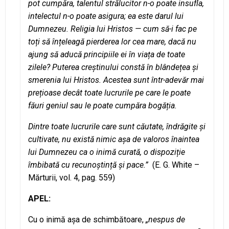
pot cumpăra, talentul strălucitor n-o poate insufla,
intelectul n-o poate asigura; ea este darul lui
Dumnezeu. Religia lui Hristos — cum să-i fac pe
toți să înțeleagă pierderea lor cea mare, dacă nu
ajung să aducă principiile ei în viața de toate
zilele? Puterea creștinului constă în blândețea și
smerenia lui Hristos. Acestea sunt într-adevăr mai
prețioase decât toate lucrurile pe care le poate
făuri geniul sau le poate cumpăra bogăția.
Dintre toate lucrurile care sunt căutate, îndrăgite și
cultivate, nu există nimic așa de valoros înaintea
lui Dumnezeu ca o inimă curată, o dispoziție
îmbibată cu recunoștință și pace.”
(E. G. White –
Mărturii, vol. 4, pag. 559)
APEL:
Cu o inimă aşa de schimbătoare,
„nespus de