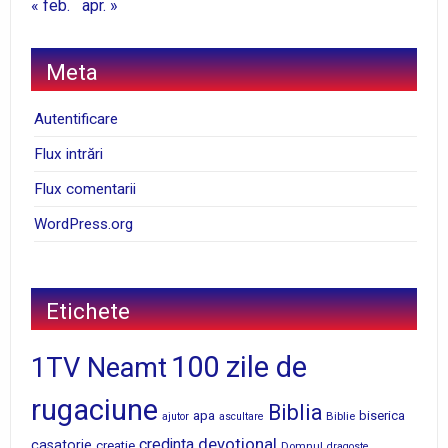
« feb.
apr. »
Meta
Autentificare
Flux intrări
Flux comentarii
WordPress.org
Etichete
100 zile de
1TV Neamt
rugaciune
Biblia
apa
biserica
Biblie
ajutor
ascultare
devotional
credinta
casatorie
creatie
Domnul
dragoste