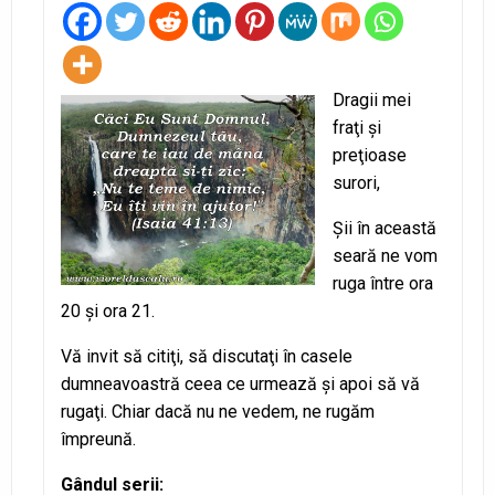
Dragii mei
fraţi şi
preţioase
surori,
Şii în această
seară ne vom
ruga între ora
20 şi ora 21.
Vă invit să citiţi, să discutaţi în casele
dumneavoastră ceea ce urmează şi apoi să vă
rugaţi. Chiar dacă nu ne vedem, ne rugăm
împreună.
Gândul serii: