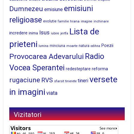
emisiuni
Dumnezeu
emisiune
religioase
evolutie
familie
hrana
inchinare
imagine
Lista de
Isus
incredere
inima
iubire
jertfa
prieteni
Poezii
minciuna
moarte
natura
lumina
odihna
Radio
Provocarea Adevarului
Vocea Sperantei
reforma
redesteptare
versete
rugaciune
RVS
tineri
sfarsit
tinerete
in imagini
viata
Vizitatori