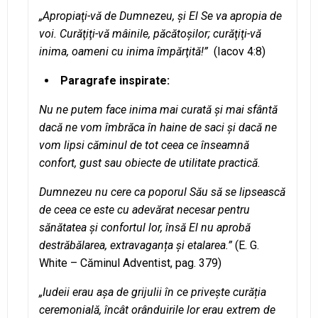
„Apropiaţi-vă de Dumnezeu, şi El Se va apropia de
voi. Curăţiţi-vă mâinile, păcătoşilor; curăţiţi-vă
inima, oameni cu inima împărţită!”
(Iacov 4:8)
Paragrafe inspirate:
Nu ne putem face inima mai curată și mai sfântă
dacă ne vom îmbrăca în haine de saci și dacă ne
vom lipsi căminul de tot ceea ce înseamnă
confort, gust sau obiecte de utilitate practică.
Dumnezeu nu cere ca poporul Său să se lipsească
de ceea ce este cu adevărat necesar pentru
sănătatea și confortul lor, însă El nu aprobă
destrăbălarea, extravaganța și etalarea.”
(E. G.
White – Căminul Adventist, pag. 379)
„Iudeii erau așa de grijulii în ce privește curăția
ceremonială, încât orânduirile lor erau extrem de