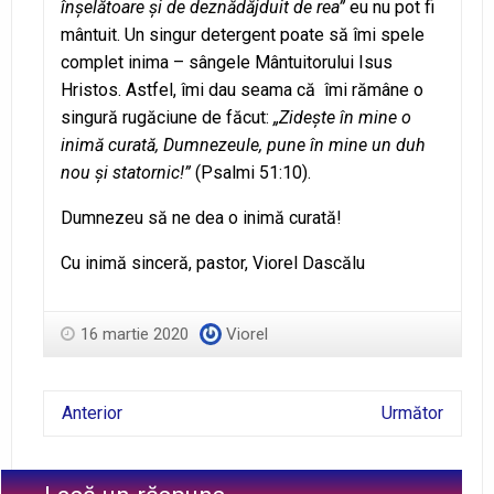
înşelătoare şi de deznădăjduit de rea”
eu nu pot fi
mântuit. Un singur detergent poate să îmi spele
complet inima – sângele Mântuitorului Isus
Hristos. Astfel, îmi dau seama că îmi rămâne o
singură rugăciune de făcut:
„Zideşte în mine o
inimă curată, Dumnezeule, pune în mine un duh
nou şi statornic!”
(Psalmi 51:10).
Dumnezeu să ne dea o inimă curată!
Cu inimă sinceră, pastor, Viorel Dascălu
16 martie 2020
Viorel
Anterior
Următor