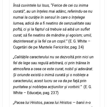
Însă cuvintele lui Isus, “Ferice de cei cu inima
curată”, au un înțeles mai adânc, referindu-se nu
numai la curăție în sensul în care o înțelege
lumea, adică de a fi neatins de senzualitate sau
poftă, ci și la faptul că trebuie să aibă un suflet
curat; să fie neatins de mândrie și egoism; umil,
dezinteresat și la fel ca un copil.”
(E. G. White –
Cugetări de pe Muntele Fericirilor, pag. 24)
„Calitățile caracterului nu se dezvoltă prin nici un
fel de lege sau regulă arbitrară, ci prin trăirea în
atmosfera a ceea ce este curat, nobil și adevărat.
Și oriunde există o inimă curată și o noblețe a
caracterului, acest lucru se va da pe față prin
puritatea și noblețea acțiunilor și vorbirii.”
(E. G.
White – Educaţie, pag. 237)
„Pacea lui Hristos, pacea lui Hristos — banii n-o