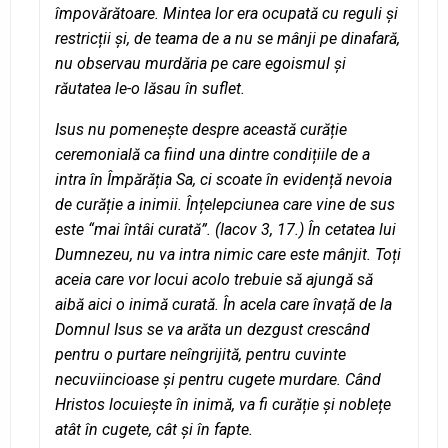
împovărătoare. Mintea lor era ocupată cu reguli și
restricții și, de teama de a nu se mânji pe dinafară,
nu observau murdăria pe care egoismul și
răutatea le-o lăsau în suflet.
Isus nu pomenește despre această curăție
ceremonială ca fiind una dintre condițiile de a
intra în Împărăția Sa, ci scoate în evidență nevoia
de curăție a inimii. Înțelepciunea care vine de sus
este “mai întâi curată”. (Iacov 3, 17.) În cetatea lui
Dumnezeu, nu va intra nimic care este mânjit. Toți
aceia care vor locui acolo trebuie să ajungă să
aibă aici o inimă curată. În acela care învață de la
Domnul Isus se va arăta un dezgust crescând
pentru o purtare neîngrijită, pentru cuvinte
necuviincioase și pentru cugete murdare. Când
Hristos locuiește în inimă, va fi curăție și noblețe
atât în cugete, cât și în fapte.