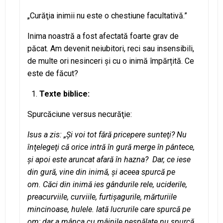
„Curăţia inimii nu este o chestiune facultativă.”
Inima noastră a fost afectată foarte grav de
păcat. Am devenit neiubitori, reci sau insensibili,
de multe ori nesinceri şi cu o inimă împărțită. Ce
este de făcut?
Texte biblice:
Spurcăciune versus necurăţie:
Isus a zis: „Şi voi tot fără pricepere sunteţi? Nu
înţelegeţi că orice intră în gură merge în pântece,
şi apoi este aruncat afară în hazna? Dar, ce iese
din gură, vine din inimă, şi aceea spurcă pe
om. Căci din inimă ies gândurile rele, uciderile,
preacurviile, curviile, furtişagurile, mărturiile
mincinoase, hulele. Iată lucrurile care spurcă pe
om; dar a mânca cu mâinile nespălate nu spurcă