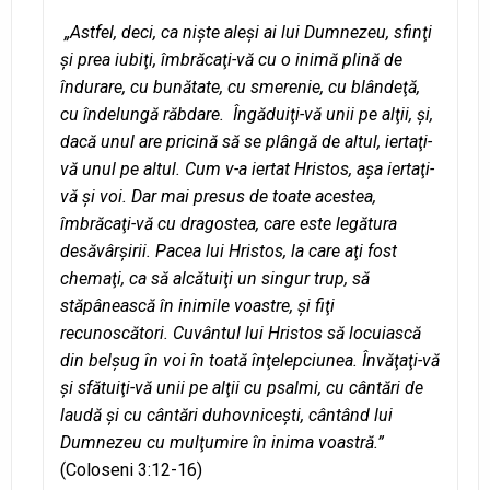
„Astfel, deci, ca nişte aleşi ai lui Dumnezeu, sfinţi
şi prea iubiţi, îmbrăcaţi-vă cu o inimă plină de
îndurare, cu bunătate, cu smerenie, cu blândeţă,
cu îndelungă răbdare. Îngăduiţi-vă unii pe alţii, şi,
dacă unul are pricină să se plângă de altul, iertaţi-
vă unul pe altul. Cum v-a iertat Hristos, aşa iertaţi-
vă şi voi. Dar mai presus de toate acestea,
îmbrăcaţi-vă cu dragostea, care este legătura
desăvârşirii. Pacea lui Hristos, la care aţi fost
chemaţi, ca să alcătuiţi un singur trup, să
stăpânească în inimile voastre, şi fiţi
recunoscători. Cuvântul lui Hristos să locuiască
din belşug în voi în toată înţelepciunea. Învăţaţi-vă
şi sfătuiţi-vă unii pe alţii cu psalmi, cu cântări de
laudă şi cu cântări duhovniceşti, cântând lui
Dumnezeu cu mulţumire în inima voastră.”
(Coloseni 3:12-16)