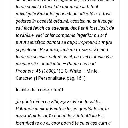
ființă socială. Oricât de minunate ar fi fost
priveliștile Edenului și oricât de plăcută ar fi fost
șederea în această grădină, acestea nu ar fi reușit
să-l facă fericit cu adevărat, dacă ar fi fost lipsit de
tovărășie. Nici chiar compania îngerilor nu ar fi
putut satisface dorința sa după împreună simțire
și prietenie. Pe atunci, încă nu exista nici o altă
ființă de aceeași natură cu el, care să-l iubească și
pe care să o poată iubi. — Patriarchs and
Prophets, 46 (1890).”
(E. G. White – Minte,
Caracter şi Personalitate, pag. 161)
Înainte de a cere, oferă!
„În prietenia ta cu alții, așează-te în locul lor.
Pătrunde în simțămintele lor, în greutățile lor, în
dezamăgirile lor, în bucuriile și întristările lor.
Identifică-te cu ei, apoi poartă-te cu ei așa cum ai