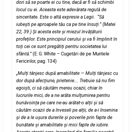
dori să se poarte ei cu tine, dacă ar fi să schimbi
locul cu ei. Aceasta este adevărata regulă de
sinceritate. Este o altă expresie a Legii. “Să
iubești pe aproapele tău ca pe tine însuți.” (Matei
22, 39.) Și acesta este și miezul învățăturii
profeților. Este principiul cerului și va fi împlinit în
toți cei ce sunt pregătiți pentru societatea lui
sfântă.”
(E. G. White – Cugetări de pe Muntele
Fericirilor, pag. 134)
„Mulți tânjesc după amabilitate — Mulți tânjesc cu
dor după afecțiune, prietenie…. Trebuie să nu fim
egoiști, ci să căutăm mereu ocazii, chiar în
lucrurile mici, de a ne arăta mulțumirea pentru
bunăvoința pe care ne-au arătat-o alții și să
căutăm ocazii de a înveseli pe alții, de a-i însenina
și de a le ușura durerile și poverile prin fapte de
bunătate și amabilitate și mici fapte de iubire.