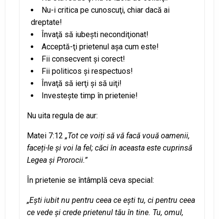
Nu-i critica pe cunoscuţi, chiar dacă ai
dreptate!
Învaţă să iubeşti necondiţionat!
Acceptă-ţi prietenul aşa cum este!
Fii consecvent şi corect!
Fii politicos şi respectuos!
Învaţă să ierţi şi să uiţi!
Investeşte timp în prietenie!
Nu uita regula de aur:
Matei 7:12
„Tot ce voiți să vă facă vouă oamenii,
faceți-le și voi la fel; căci în aceasta este cuprinsă
Legea și Prorocii.”
În prietenie se întâmplă ceva special:
„Ești iubit nu pentru ceea ce ești tu, ci pentru ceea
ce vede şi crede prietenul tău în tine. Tu, omul,