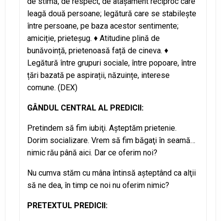
de stimă, de respect, de atașament reciproc care
leagă două persoane; legătură care se stabilește
între persoane, pe baza acestor sentimente;
amiciție, prieteșug. ♦ Atitudine plină de
bunăvoință, prietenoasă față de cineva. ♦
Legătură între grupuri sociale, între popoare, între
țări bazată pe aspirații, năzuințe, interese
comune. (DEX)
GÂNDUL CENTRAL AL PREDICII:
Pretindem să fim iubiţi. Aşteptăm prietenie.
Dorim socializare. Vrem să fim băgaţi în seamă…
nimic rău până aici. Dar ce oferim noi?
Nu cumva stăm cu mâna întinsă aşteptând ca alţii
să ne dea, în timp ce noi nu oferim nimic?
PRETEXTUL PREDICII: