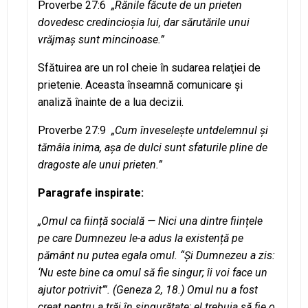
Proverbe 27:6
„Rănile făcute de un prieten
dovedesc credincioşia lui, dar sărutările unui
vrăjmaş sunt mincinoase.”
Sfătuirea are un rol cheie în sudarea relaţiei de
prietenie. Aceasta înseamnă comunicare şi
analiză înainte de a lua decizii.
Proverbe 27:9
„Cum înveseleşte untdelemnul şi
tămâia inima, aşa de dulci sunt sfaturile pline de
dragoste ale unui prieten.”
Paragrafe inspirate:
„Omul ca ființă socială — Nici una dintre ființele
pe care Dumnezeu le-a adus la existență pe
pământ nu putea egala omul. “Și Dumnezeu a zis:
‘Nu este bine ca omul să fie singur; îi voi face un
ajutor potrivit’”. (Geneza 2, 18.) Omul nu a fost
creat pentru a trăi în singurătate; el trebuia să fie o