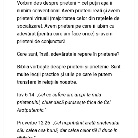
Vorbim des despre prieteni – cel puţin aşa îi
numim convenţional. Avem prieteni reali şi avem
prieteni virtuali (majoritatea celor din reţelele de
socializare). Avem prieteni pe care îi iubim cu
adevărat (pentru care am face orice) şi avem
prieteni de conjunctură.
Care sunt, însă, adevăratele repere în prietenie?
Biblia vorbeşte despre prieteni şi prietenie. Sunt
multe lecţii practice şi utile pe care le putem
transfera în relaţiile noastre.
Iov 6:14 „
Cel ce sufere are drept la mila
prietenului, chiar dacă părăseşte frica de Cel
Atotputernic.”
Proverbe 12:26 „
Cel neprihănit arată prietenului
său calea cea bună, dar calea celor răi îi duce în