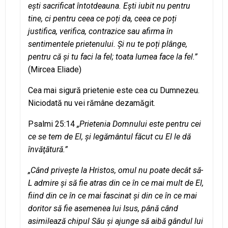
ești sacrificat întotdeauna. Ești iubit nu pentru
tine, ci pentru ceea ce poți da, ceea ce poți
justifica, verifica, contrazice sau afirma în
sentimentele prietenului. Şi nu te poți plânge,
pentru că şi tu faci la fel; toata lumea face la fel.”
(Mircea Eliade)
Cea mai sigură prietenie este cea cu Dumnezeu.
Niciodată nu vei rămâne dezamăgit.
Psalmi 25:14
„Prietenia Domnului este pentru cei
ce se tem de El, şi legământul făcut cu El le dă
învăţătură.”
„Când privește la Hristos, omul nu poate decât să-
L admire și să fie atras din ce în ce mai mult de El,
fiind din ce în ce mai fascinat și din ce în ce mai
doritor să fie asemenea lui Isus, până când
asimilează chipul Său și ajunge să aibă gândul lui