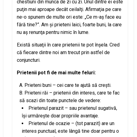
chestiuni din munca de zi cu zi. Unul dintre ei este
puţin mai aproape decât ceilalţi. Afirmaţia pe care
ne-o spunem de multe ori este: „Ce m-aş face eu
fără tine?”. Am şi prieteni laici, foarte buni, la care
nu aş renunţa pentru nimic în lume.
Există situaţii în care prietenii te pot înşela. Cred
că fiecare dintre noi am trecut prin astfel de
conjuncturi.
Prietenii pot fi de mai multe feluri:
Prieteni buni – cei care te ajută să creşti.
Prieteni răi – prietenii din interes, care te fac
să scazi din toate punctele de vedere:
Prietenul parazit – sau prietenul sugativă,
îşi urmăreşte doar propriile avantaje.
Prietenul de ocazie – (tot parazit) are un
interes punctual, este lângă tine doar pentru o