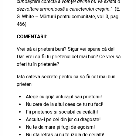
cunoaștere corectă a voinței divine nu va exista o
dezvoltare armonioasă a caracterului creștin.”
(E.
G. White – Mărturii pentru comunitate, vol. 3, pag.
466)
COMENTARII:
Vrei să ai prieteni buni? Sigur vei spune că da!
Dar, vrei să fii tu prietenul cel mai bun? Ce vrei să
oferi tu în prietenie?
Iată câteva secrete pentru ca să fii cel mai bun
prieten:
Alege cu grijă anturajul sau prietenii!
Nu cere de la altul ceea ce tu nu faci!
Fii prietenos şi sociabil cu ceilalţi!
Ascultă-i pe cei din jur cu dragoste!
Nu te da mare şi fugi de egoism!
Nu sta retras şi nu te izola de ceilalţi!