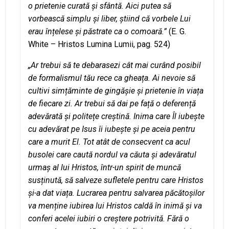
o prietenie curată și sfântă. Aici putea să
vorbească simplu și liber, știind că vorbele Lui
erau înțelese și păstrate ca o comoară.”
(E. G.
White – Hristos Lumina Lumii, pag. 524)
„Ar trebui să te debarasezi cât mai curând posibil
de formalismul tău rece ca gheața. Ai nevoie să
cultivi simțăminte de gingășie și prietenie în viața
de fiecare zi. Ar trebui să dai pe față o deferență
adevărată și politețe creștină. Inima care Îl iubește
cu adevărat pe Isus îi iubește și pe aceia pentru
care a murit El. Tot atât de consecvent ca acul
busolei care caută nordul va căuta și adevăratul
urmaș al lui Hristos, într-un spirit de muncă
susținută, să salveze sufletele pentru care Hristos
și-a dat viața. Lucrarea pentru salvarea păcătoșilor
va menține iubirea lui Hristos caldă în inimă și va
conferi acelei iubiri o creștere potrivită. Fără o