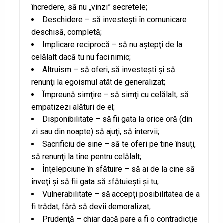
încredere, să nu „vinzi” secretele;
Deschidere – să investeşti în comunicare
deschisă, completă;
Implicare reciprocă – să nu aştepţi de la
celălalt dacă tu nu faci nimic;
Altruism – să oferi, să investeşti şi să
renunţi la egoismul atât de generalizat;
Împreună simţire – să simţi cu celălalt, să
empatizezi alături de el;
Disponibilitate – să fii gata la orice oră (din
zi sau din noapte) să ajuţi, să intervii;
Sacrificiu de sine – să te oferi pe tine însuţi,
să renunţi la tine pentru celălalt;
Înţelepciune în sfătuire – să ai de la cine să
înveţi şi să fii gata să sfătuieşti şi tu;
Vulnerabilitate – să accepți posibilitatea de a
fi trădat, fără să devii demoralizat;
Prudenţă – chiar dacă pare a fi o contradicţie