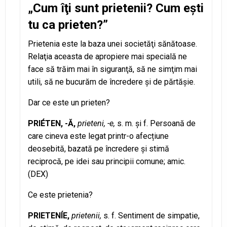
„Cum îţi sunt prietenii? Cum eşti
tu ca prieten?”
Prietenia este la baza unei societăţi sănătoase.
Relaţia aceasta de apropiere mai specială ne
face să trăim mai în siguranţă, să ne simţim mai
utili, să ne bucurăm de încredere şi de părtăşie.
Dar ce este un prieten?
PRIÉTEN, -Ă,
prieteni, -e,
s. m. și f. Persoană de
care cineva este legat printr-o afecțiune
deosebită, bazată pe încredere și stimă
reciprocă, pe idei sau principii comune; amic.
(DEX)
Ce este prietenia?
PRIETENÍE,
prietenii,
s. f. Sentiment de simpatie,