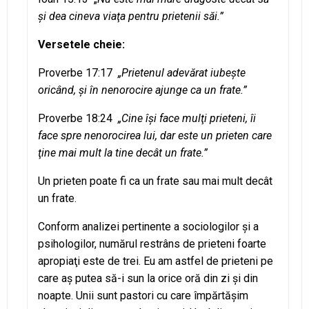
şi dea cineva viaţa pentru prietenii săi.”
Versetele cheie:
Proverbe 17:17
„
Prietenul
adevărat iubeşte
oricând, şi în nenorocire ajunge ca un frate.”
Proverbe 18:24
„Cine îşi face mulţi prieteni, îi
face spre nenorocirea lui, dar este un prieten care
ţine mai mult la tine decât un frate.”
Un prieten poate fi ca un frate sau mai mult decât
un frate.
Conform analizei pertinente a sociologilor şi a
psihologilor, numărul restrâns de prieteni foarte
apropiaţi este de trei. Eu am astfel de prieteni pe
care aş putea să-i sun la orice oră din zi şi din
noapte. Unii sunt pastori cu care împărtășim