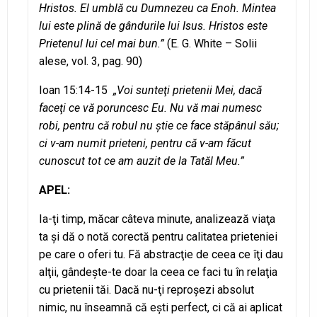
Hristos. El umblă cu Dumnezeu ca Enoh. Mintea
lui este plină de gândurile lui Isus. Hristos este
Prietenul lui cel mai bun.”
(E. G. White – Solii
alese, vol. 3, pag. 90)
Ioan 15:14-15
„Voi sunteţi prietenii Mei, dacă
faceţi ce vă poruncesc Eu. Nu vă mai numesc
robi, pentru că robul nu ştie ce face stăpânul său;
ci v-am numit prieteni, pentru că v-am făcut
cunoscut tot ce am auzit de la Tatăl Meu.”
APEL:
Ia-ţi timp, măcar câteva minute, analizează viaţa
ta şi dă o notă corectă pentru calitatea prieteniei
pe care o oferi tu. Fă abstracţie de ceea ce îţi dau
alţii, gândeşte-te doar la ceea ce faci tu în relaţia
cu prietenii tăi. Dacă nu-ţi reproşezi absolut
nimic, nu înseamnă că eşti perfect, ci că ai aplicat