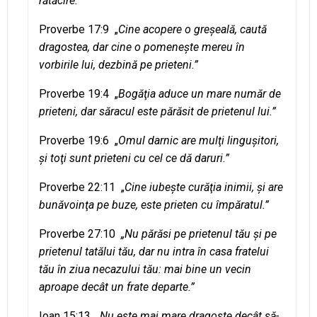
rătăcire.”
Proverbe 17:9 „
Cine acopere o greşeală, caută
dragostea, dar cine o pomeneşte mereu în
vorbirile lui, dezbină pe prieteni.”
Proverbe 19:4 „
Bogăţia aduce un mare număr de
prieteni, dar săracul este părăsit de prietenul lui.”
Proverbe 19:6 „
Omul darnic are mulţi linguşitori,
şi toţi sunt prieteni cu cel ce dă daruri.”
Proverbe 22:11 „
Cine iubeşte curăţia inimii, şi are
bunăvoinţa pe buze, este prieten cu împăratul.”
Proverbe 27:10
„Nu părăsi pe prietenul tău şi pe
prietenul tatălui tău, dar nu intra în casa fratelui
tău în ziua necazului tău: mai bine un vecin
aproape decât un frate departe.”
Ioan 15:13 „
Nu este mai mare dragoste decât să-