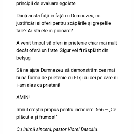
principii de evaluare egoiste.
Dacă ai sta faţă în faţă cu Dumnezeu, ce
justificări ai oferi pentru scăpările şi greşelile
tale? Ar sta ele în picioare?
A venit timpul să oferi în prietenie chiar mai mult
decât oferă un frate. Sigur vei fi răsplătit din
belşug.
Să ne ajute Dumnezeu să demonstrăm cea mai
bună formă de prietenie cu El şi cu cei pe care ni
i-am ales ca prieteni!
AMIN!
Imnul creştin propus pentru încheiere: 566 – „Ce
plăcut e şi frumos!”
Cu inimă sinceră, pastor Viorel Dascălu.