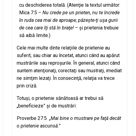
cu deschiderea totală. (Atenţie la textul următor:
Mica 7:5 –
Nu crede pe un prieten, nu te încrede
în ruda cea mai de aproape; păzeşte-ţi uşa gurii
de cea care îţi stă în braţe!
– şi prietenia trebuie
să aibă limite.)
Cele mai multe dinte relaţiile de prietenie au
suferit, sau chiar au încetat, atunci când au apărut
mustrările sau reproşurile. În general, atunci când
suntem atenţionaţi, corectaţi sau mustraţi, imediat
ne simţim lezaţi. În consecinţă, relaţia va trece
prin criză.
Totuşi, o prietenie sănătoasă ar trebui să
„beneficieze” şi de mustrări:
Proverbe 27:5
„Mai bine o mustrare pe faţă decât
o prietenie ascunsă.”