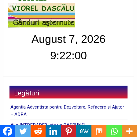
August 7, 2026
9:22:01
Legături
Agentia Adventista pentru Dezvoltare, Refacere si Ajutor
– ADRA
Ai o INTREBARE? Iata un RASPUNS!
Biblia pentru TINEri