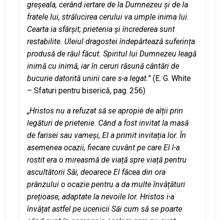
greșeala, cerând iertare de la Dumnezeu și de la
fratele lui, strălucirea cerului va umple inima lui.
Cearta ia sfârșit; prietenia și încrederea sunt
restabilite. Uleiul dragostei îndepărtează suferința
produsă de răul făcut. Spiritul lui Dumnezeu leagă
inimă cu inimă, iar în ceruri răsună cântări de
bucurie datorită unirii care s-a legat.”
(E. G. White
– Sfaturi pentru biserică, pag. 256)
„Hristos nu a refuzat să se apropie de alții prin
legături de prietenie. Când a fost invitat la masă
de farisei sau vameși, El a primit invitația lor. În
asemenea ocazii, fiecare cuvânt pe care El l-a
rostit era o mireasmă de viață spre viață pentru
ascultătorii Săi, deoarece El făcea din ora
prânzului o ocazie pentru a da multe învățături
prețioase, adaptate la nevoile lor. Hristos i-a
învățat astfel pe ucenicii Săi cum să se poarte