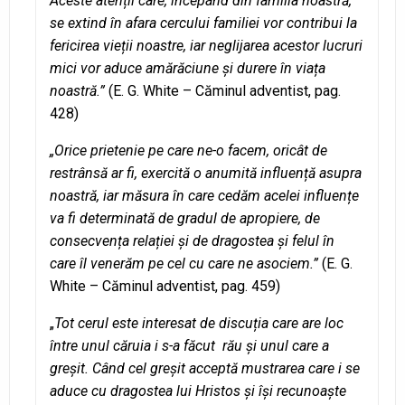
Aceste atenții care, începând din familia noastră,
se extind în afara cercului familiei vor contribui la
fericirea vieții noastre, iar neglijarea acestor lucruri
mici vor aduce amărăciune și durere în viața
noastră.”
(E. G. White – Căminul adventist, pag.
428)
„Orice prietenie pe care ne-o facem, oricât de
restrânsă ar fi, exercită o anumită influență asupra
noastră, iar măsura în care cedăm acelei influențe
va fi determinată de gradul de apropiere, de
consecvența relației și de dragostea și felul în
care îl venerăm pe cel cu care ne asociem.”
(E. G.
White – Căminul adventist, pag. 459)
„
Tot cerul este interesat de discuția care are loc
între unul căruia i s-a făcut rău și unul care a
greșit. Când cel greșit acceptă mustrarea care i se
aduce cu dragostea lui Hristos și își recunoaște