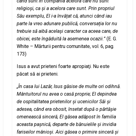
când sunt în compania acelora care nu sunt
religioși, ca și a acelora care sunt. Prin propriul
Său exemplu, El i-a învățat că, atunci când iau
parte la vreo adunare publică, conversația lor nu
trebuie să aibă același caracter ca aceea care, de
obicei, este îngăduită la asemenea ocazii.”
(E. G.
White – Mărturii pentru comunitate, vol. 6, pag.
173)
Isus a avut prieteni foarte apropiaţi. Nu este
păcat să ai prieteni.
„În casa lui Lazăr, Isus găsise de multe ori odihnă.
Mântuitorul nu avea o casă proprie; El depindea
de ospitalitatea prietenilor și ucenicilor Săi și
adesea, când era obosit, însetat după o părtășie
omenească sinceră, El găsea adăpost în familia
aceasta pașnică, departe de bănuielile și invidia
fariseilor mânioși. Aici găsea o primire sinceră și