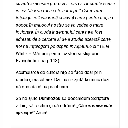
cuvintele acestei prorocii și păzesc lucrurile scrise
în ea! Căci vremea este aproape.” Când vom
înțelege ce înseamnă această carte pentru noi, ca
popor, în mijlocul nostru se va vedea o mare
înviorare. În ciuda îndemnului care ne-a fost
adresat, de a cerceta și de a studia această carte,
noi nu înțelegem pe deplin învățăturile ei.”
(E. G.
White – Mărturii pentru pastori şi slujitorii
Evangheliei, pag. 113)
Acumularea de cunoştinţe se face doar prin
studiu şi ascultare. Dar, nu ne ajută la nimic doar
să ştim dacă nu practicăm.
Să ne ajute Dumnezeu să deschidem Scriptura
zilnic, să o citim şi să o trăim!
„Căci vremea este
aproape!”
Amin!