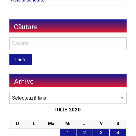
Viata si Sanatate
Căutare
Arhive
Arhive
IULIE 2020
D
L
Ma
Mi
J
V
S
1
2
3
4