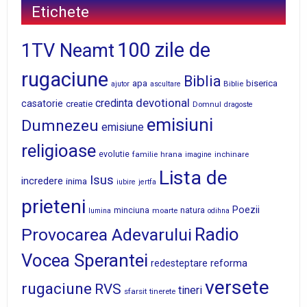
Etichete
100 zile de
1TV Neamt
rugaciune
Biblia
apa
biserica
Biblie
ajutor
ascultare
devotional
credinta
casatorie
creatie
Domnul
dragoste
emisiuni
Dumnezeu
emisiune
religioase
evolutie
familie
hrana
inchinare
imagine
Lista de
Isus
incredere
inima
iubire
jertfa
prieteni
Poezii
minciuna
moarte
natura
lumina
odihna
Radio
Provocarea Adevarului
Vocea Sperantei
reforma
redesteptare
versete
rugaciune
RVS
tineri
sfarsit
tinerete