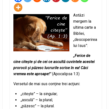
Astăzi
mergem la
ultima carte a
Bibliei,
„descoperirea
lui Isus”:
„Ferice de
cine citeşte şi de cei ce ascultă cuvintele acestei
prorocii şi păzesc lucrurile scrise în ea! Căci
vremea este aproape!”
(Apocalipsa 1:3)
Versetul de mai sus conține trei acţiuni:
„citeşte” – la singular;
„asculă” – la plural;
„păzesc” – la plural.