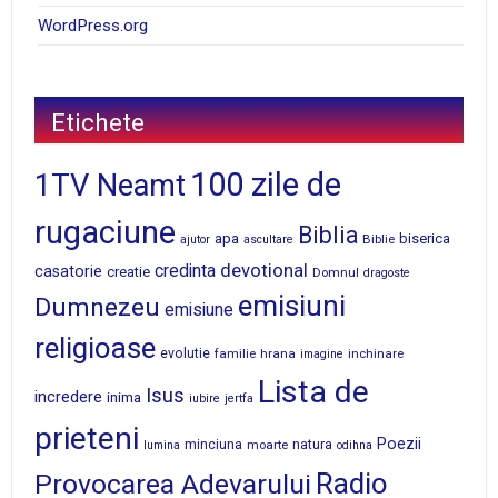
WordPress.org
Etichete
100 zile de
1TV Neamt
rugaciune
Biblia
apa
biserica
Biblie
ajutor
ascultare
devotional
credinta
casatorie
creatie
Domnul
dragoste
emisiuni
Dumnezeu
emisiune
religioase
evolutie
familie
hrana
inchinare
imagine
Lista de
Isus
incredere
inima
iubire
jertfa
prieteni
Poezii
minciuna
moarte
natura
lumina
odihna
Radio
Provocarea Adevarului