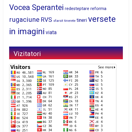
Vocea Sperantei
reforma
redesteptare
versete
rugaciune
RVS
tineri
sfarsit
tinerete
in imagini
viata
Vizitatori