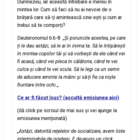
Dumnezeu, iar această întrebare e mereu în
mintea lor. Cum să faci să nu ai nevoie de o
brățară care să-ți amintească cine ești și cum ar
trebui să te comporți?
Deuteronomul 6:6-8 „
Și poruncile acestea, pe care
ți le dau astăzi, să le ai în inima ta. Să le întipărești
în mintea copiilor tăi și să vorbești de ele când vei
fi acasă, când vei pleca în călătorie, când te vei
culca și când te vei scula. Să le legi ca un semn
de aducere aminte la mâini și să-ți fie ca niște
fruntare între ochi.
„
Ce ar fi făcut Isus? (ascultă emisiunea aici)
(dă click pe scrisul de mai sus şi vei ajunge la
emisiunea menţionată)
„Astăzi, datorită reţelelor de socializare, avem liste
interminabile de prieteni. E de-ajuns un click