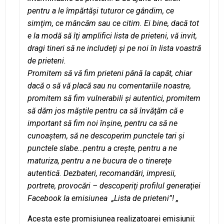
pentru a le împărtăşi tuturor ce gândim, ce
simţim, ce mâncăm sau ce citim. Ei bine, dacă tot
e la modă să îţi amplifici lista de prieteni, vă invit,
dragi tineri să ne includeţi şi pe noi în lista voastră
de prieteni.
Promitem să vă fim prieteni până la capăt, chiar
dacă o să vă placă sau nu comentariile noastre,
promitem să fim vulnerabili şi autentici, promitem
să dăm jos măştile pentru ca să învăţăm că e
important să fim noi înşine, pentru ca să ne
cunoaştem, să ne descoperim punctele tari şi
punctele slabe…pentru a creşte, pentru a ne
maturiza, pentru a ne bucura de o tinereţe
autentică. Dezbateri, recomandări, impresii,
portrete, provocări – descoperiţi profilul generaţiei
Facebook la emisiunea „Lista de prieteni”! „
Acesta este promisiunea realizatoarei emisiunii: