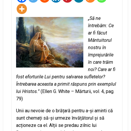
„Să ne
întrebăm: Ce
ar fi făcut
Mântuitorul
nostru în
împrejurările
în care trăim
noi? Care ar fi
fost eforturile Lui pentru salvarea sufletelor?
Întrebarea aceasta a primit răspuns prin exemplul
lui Hristos.”
(Ellen G. White – Mărturii, vol. 4, pag.
79)
Unii au nevoie de o brățară pentru a-și aminti că
sunt chemați să-și urmeze învățătorul și să
acționeze ca el. Alții se predau zilnic lui