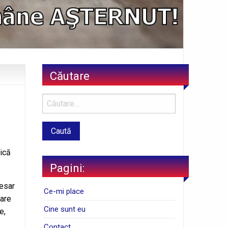
Căutare
rică
Pagini:
cesar
Ce-mi place
mare
Cine sunt eu
e,
Contact