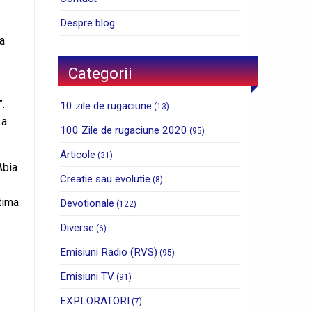
Despre blog
la
Categorii
”.
10 zile de rugaciune
(13)
 a
100 Zile de rugaciune 2020
(95)
Articole
(31)
Abia
Creatie sau evolutie
(8)
tima
Devotionale
(122)
Diverse
(6)
Emisiuni Radio (RVS)
(95)
Emisiuni TV
(91)
EXPLORATORI
(7)