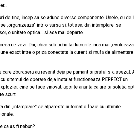
aer…
aturi de tine, incep sa se adune diverse componente. Unele, cu de 
se „organizeaza” intr-o sursa si, tot asa, din intamplare, se
or, o unitate optica… si asa mai departe.
 ceea ce vezi. Dar, chiar sub ochii tai lucrurile inca mai „evolueaza
une exact intre o priza conectata la curent si mufa de alimentare
e care zburasera au revenit deja pe pamant si praful s-a asezat. 
ne, cu sitemul de operare deja instalat functioneaza PERFECT un
ploziei, cine se face vinovat, apoi te anunta ca are si solutia op
te scurt.
ata din „intamplare” se atpareste automat o foaie cu ultimile
tionale.
ne ca as fi nebun?