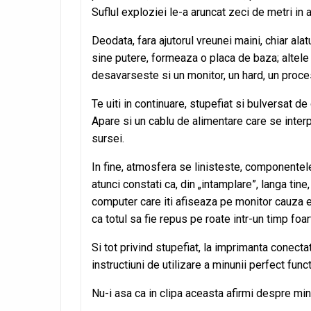
Suflul exploziei le-a aruncat zeci de metri in 
Deodata, fara ajutorul vreunei maini, chiar al
sine putere, formeaza o placa de baza; altele 
desavarseste si un monitor, un hard, un proces
Te uiti in continuare, stupefiat si bulversat de
Apare si un cablu de alimentare care se interp
sursei.
In fine, atmosfera se linisteste, componentel
atunci constati ca, din „intamplare”, langa ti
computer care iti afiseaza pe monitor cauza ex
ca totul sa fie repus pe roate intr-un timp foar
Si tot privind stupefiat, la imprimanta conect
instructiuni de utilizare a minunii perfect func
Nu-i asa ca in clipa aceasta afirmi despre mi