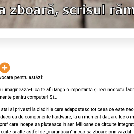
vocare pentru astăzi:
, imaginează-ţi că te afli lângă o importantă şi recunoscută fab
ente pentru computer! Şi…
 stai si privesti la cladirile care adapostesc tot ceea ce este ne
oducerea de componente hardware, la un moment dat, are loc o 
e praf care incepe sa pluteasca in aer. Milioane de circuite integrat
rcuite si alte astfel de „maruntisuri” incep sa zboare prin vazduh.