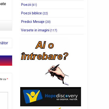
oate
Poezii
(61)
Poezii biblice
(22)
Predici Mesaje
(20)
Versete in imagini
(117)
mător
ate cu
*