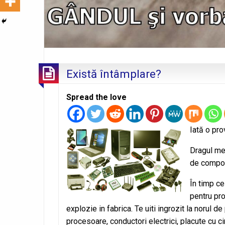
Există întâmplare?
Spread the love
Iată o pro
Dragul meu
de compon
În timp ce
pentru pr
explozie in fabrica. Te uiti ingrozit la norul d
procesoare, conductori electrici, placute cu ci