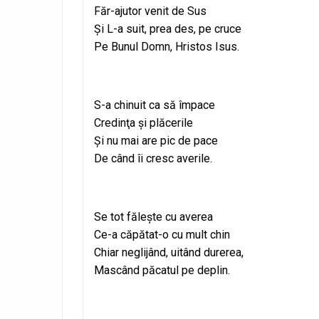
Făr-ajutor venit de Sus
Şi L-a suit, prea des, pe cruce
Pe Bunul Domn, Hristos Isus.
S-a chinuit ca să împace
Credinţa şi plăcerile
Şi nu mai are pic de pace
De când îi cresc averile.
Se tot făleşte cu averea
Ce-a căpătat-o cu mult chin
Chiar neglijând, uitând durerea,
Mascând păcatul pe deplin.