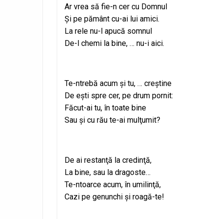
Ar vrea să fie-n cer cu Domnul
Şi pe pământ cu-ai lui amici.
La rele nu-l apucă somnul
De-l chemi la bine, … nu-i aici.
Te-ntrebă acum şi tu, … creştine
De eşti spre cer, pe drum pornit:
Făcut-ai tu, în toate bine
Sau şi cu rău te-ai mulţumit?
De ai restanţă la credinţă,
La bine, sau la dragoste…
Te-ntoarce acum, în umilinţă,
Cazi pe genunchi şi roagă-te!