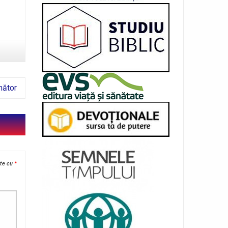
mător
ate cu
*