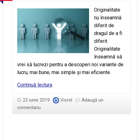
Originalitate
nu înseamnă
diferit de
dragul de a fi
diferit.
Originalitate
înseamnă să
vrei să lucrezi pentru a descoperi noi variante de
lucru, mai bune, mai simple şi mai eficiente.
Cum
Continuă lectura
să
fii
22 iunie 2019
Viorel
Adaugă un
original?
comentariu