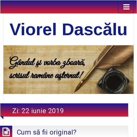
Viorel Dascălu
Zi:
22 iunie 2019
Cum să fii original?