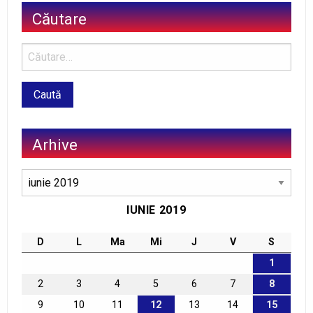
Căutare
Arhive
Arhive
IUNIE 2019
D
L
Ma
Mi
J
V
S
1
2
3
4
5
6
7
8
9
10
11
12
13
14
15