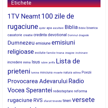
Etichete
100 zile de
1TV Neamt
rugaciune
Biblia
apa
biserica
Biblie
ajutor
ascultare
devotional
credinta
casatorie
creatie
Domnul
dragoste
emisiuni
Dumnezeu
emisiune
religioase
evolutie
familie
hrana
inchinare
imagine
Lista de
Isus
incredere
inima
iubire
jertfa
prieteni
Poezii
minciuna
moarte
natura
lumina
odihna
Radio
Provocarea Adevarului
Vocea Sperantei
reforma
redesteptare
versete
rugaciune
RVS
tineri
sfarsit
tinerete