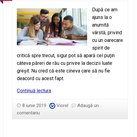
După ce am
ajuns la o
anumită
vârstă, privind
cu un oarecare
spirit de
critică spre trecut, sigur pot să apară cel puţin
câteva păreri de rău cu privire la decizii luate
greşit. Nu cred că este cineva care să nu fie
deacord cu acest fapt.
Ce
Continuă lectura
mai
am
8 iunie 2019
Viorel
Adaugă un
de
comentariu
învăţat?