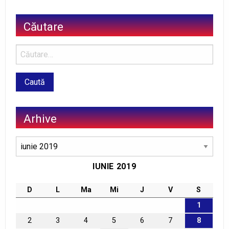
Căutare
Arhive
Arhive
IUNIE 2019
D
L
Ma
Mi
J
V
S
1
2
3
4
5
6
7
8