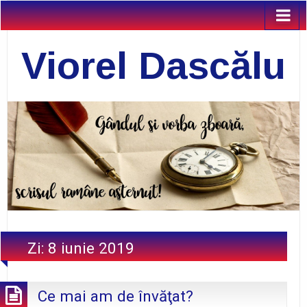
Viorel Dascălu
Zi:
8 iunie 2019
Ce mai am de învăţat?