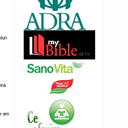
turi
mină
le-am