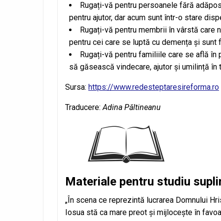
Rugați-vă pentru persoanele fără adăpost
pentru ajutor, dar acum sunt într-o stare disp
Rugați-vă pentru membrii în vârstă care nu 
pentru cei care se luptă cu demența și sunt f
Rugați-vă pentru familiile care se află în 
să găsească vindecare, ajutor și umilință în 
Sursa:
https://www.redesteptaresireforma.ro
Traducere:
Adina Păltineanu
Materiale pentru studiu supl
„În scena ce reprezintă lucrarea Domnului Hris
Iosua stă ca mare preot și mijlocește în favo