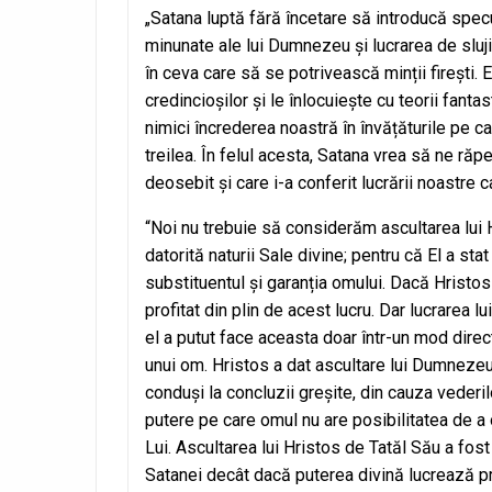
„Satana luptă fără încetare să introducă specu
minunate ale lui Dumnezeu și lucrarea de sluj
în ceva care să se potrivească minții firești. 
credincioșilor și le înlocuiește cu teorii fant
nimici încrederea noastră în învățăturile pe ca
treilea. În felul acesta, Satana vrea să ne ră
deosebit și care i-a conferit lucrării noastre c
“Noi nu trebuie să considerăm ascultarea lui H
datorită naturii Sale divine; pentru că El a sta
substituentul și garanția omului. Dacă Hristos a
profitat din plin de acest lucru. Dar lucrarea l
el a putut face aceasta doar într-un mod direct
unui om. Hristos a dat ascultare lui Dumnezeu
conduși la concluzii greșite, din cauza vederi
putere pe care omul nu are posibilitatea de a 
Lui. Ascultarea lui Hristos de Tatăl Său a fos
Satanei decât dacă puterea divină lucrează p