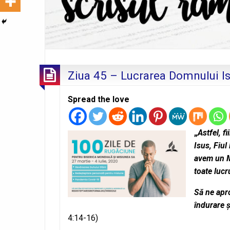
Ziua 45 – Lucrarea Domnului I
Spread the love
„
Astfel, f
Isus, Fiul
avem un Ma
toate lucru
Să ne apr
îndurare ş
4:14-16)