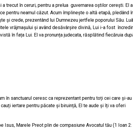
 a trecut în ceruri, pentru a prelua guvernarea oștilor cerești. El a
ruce pentru neamul căzut. Acum împlinește o altă etapă, pledând î
ște și crede, prezentând lui Dumnezeu jertfele poporului Său. Lu
itele vrăjmașului și având desăvârșire divină, Lui i-a fost încredi
revistă în fața Lui. El va pronunța judecata, răsplătind fiecăruia dup
cum în sanctuarul ceresc ca reprezentant pentru toți cei care și-au
cauți iertare pentru păcate și biruință, El te aude și îți va oferi
t pe Isus, Marele Preot plin de compasiune Avocatul tău (1 Ioan 2: