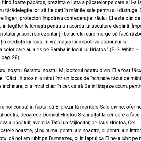
iind foarte păcătos, prezintă o listă a păcatelor pe care el i-a is
ru fărădelegile lor, să fie dați în mâinile sale pentru a-i distruge. 
re îngerii protectori împotriva confederației răului. El este plin de
în legăturile lumești pentru a-i acorda lui ascultare deplină. Împă
hristului și sunt reprezentanții balaurului care merge să facă răzb
in credința lui Isus. În vrăjmășia lor împotriva poporului lui
or care au ales pe Baraba în locul lui Hristos.” (E. G. White –
, pag. 28)
l nostru, Garantul nostru, Mijlocitorul nostru divin. El a fost făcu
e. “Căci Hristos n-a intrat într-un locaș de închinare făcut de mân
nchinare, ci a intrat chiar în cer, ca să Se înfățișeze acum, pentr
u noi constă în faptul că El prezintă meritele Sale divine, oferin
ntul nostru, deoarece Domnul Hristos S-a înălțat la cer spre a face
eva a păcătuit, avem la Tatăl un Mijlocitor, pe Isus Hristos, Cel
catele noastre, și nu numai pentru ale noastre, ci pentru ale întreg
ăptui că noi am iubit pe Dumnezeu, ci în faptul că El ne-a iubit pe n