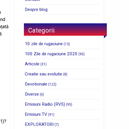
Despre blog
n
ând
nțată
Categorii
ă
10 zile de rugaciune
(13)
100 Zile de rugaciune 2020
(95)
Articole
(31)
Creatie sau evolutie
(8)
Devotionale
(122)
Diverse
(6)
Emisiuni Radio (RVS)
(95)
Emisiuni TV
(91)
 1)?
EXPLORATORI
(7)