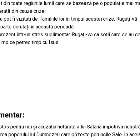
 din toate regiunile lumii care se bazează pe o populație mai m
erată din cauza crizei.
pot fi vizitați de familiile lor în timpul acestei crize. Rugați-vă
oarte derutați în această perioadă.
prezent într-un stres suplimentar. Rugați-vă ca soții care se au ce
timp ce petrec timp cu Isus.
imentar:
tos pentru noi și acuzația hotărâtă a lui Satana împotriva noastră
area poporului lui Dumnezeu care păzește poruncile Sale. În acel