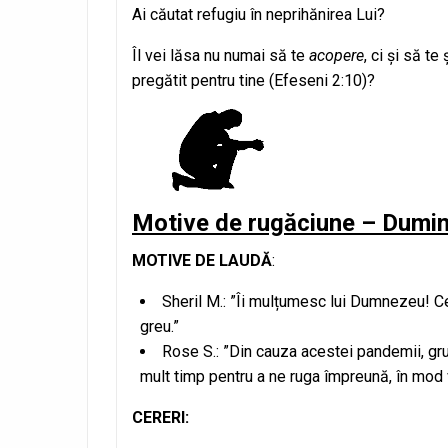
Ai căutat refugiu în neprihănirea Lui?
Îl vei lăsa nu numai să te
acopere
, ci și să te 
pregătit pentru tine (Efeseni 2:10)?
Motive de rugăciune – Dumin
MOTIVE DE LAUDĂ
:
Sheril M.: ”Îi mulțumesc lui Dumnezeu! 
greu.”
Rose S.: ”Din cauza acestei pandemii, gr
mult timp pentru a ne ruga împreună, în mod vi
CERERI: