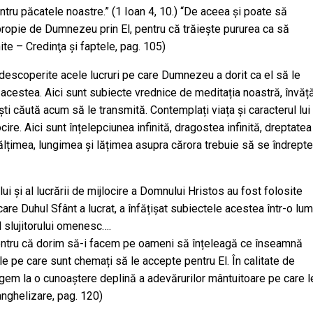
entru păcatele noastre.” (1 Ioan 4, 10.) “De aceea și poate să
ropie de Dumnezeu prin El, pentru că trăiește pururea ca să
hite – Credinţa şi faptele, pag. 105)
 descoperite acele lucruri pe care Dumnezeu a dorit ca el să le
acestea. Aici sunt subiecte vrednice de meditația noastră, învăță
ști căută acum să le transmită. Contemplați viața și caracterul lui
ire. Aici sunt înțelepciunea infinită, dragostea infinită, dreptatea
 înălțimea, lungimea și lățimea asupra cărora trebuie să se îndrepte
lui și al lucrării de mijlocire a Domnului Hristos au fost folosite
are Duhul Sfânt a lucrat, a înfățișat subiectele acestea într-o lu
l slujitorului omenesc….
pentru că dorim să-i facem pe oameni să înțeleagă ce înseamnă
le pe care sunt chemați să le accepte pentru El. În calitate de
ungem la o cunoaștere deplină a adevărurilor mântuitoare pe care 
anghelizare, pag. 120)