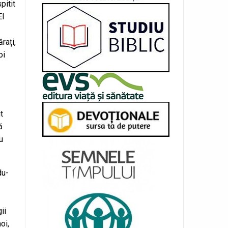
pitit
El
rați,
oi
t
ă
u
du-
ii
oi,