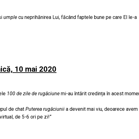
și
umple
cu neprihănirea Lui, făcând faptele bune pe care El le-a
ică, 10 mai 2020
Cele
100 de zile de rugăciune
mi-au întărit credința în acest mome
upul de chat
Puterea rugăciunii
a devenit mai viu, deoarece avem
rtual, de 5-6 ori pe zi!”