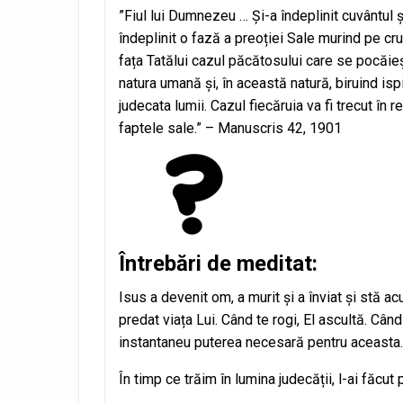
”Fiul lui Dumnezeu … Și-a îndeplinit cuvântul și
îndeplinit o fază a preoției Sale murind pe c
fața Tatălui cazul păcătosului care se pocăie
natura umană și, în această natură, biruind isp
judecata lumii. Cazul fiecăruia va fi trecut în 
faptele sale.” – Manuscris 42, 1901
Întrebări de meditat:
Isus a devenit om, a murit și a înviat și stă a
predat viața Lui. Când te rogi, El ascultă. Când 
instantaneu puterea necesară pentru aceasta.
În timp ce trăim în lumina judecății, l-ai făcu