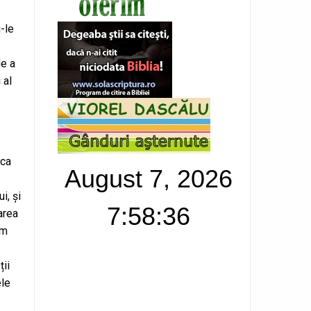
-le
de a
 al
 ca
August 7, 2026
i, și
7:58:37
area
em
ții
ele