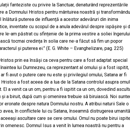
lații fanteziste cu privire la Sanctuar, denaturând reprezentările
ire a Domnului Hristos pentru mântuirea noastră și transformându
El înlătură puterea de influență a acestor adevăruri din inima
astice, inventate cu scopul de a anula adevărul despre ispășire și 
re le-am păstrat cu sfințenie de la prima vestire a soliei îngerului
pească tocmai credința în solia care ne-a făcut să fim un popor
aracterul și puterea ei.” (E. G. White – Evanghelizare, pag. 225)
ristos prin ea însăși ca ceva pentru care a fost adaptat special
t înaintea lui Dumnezeu, ca reprezentant al omului și a fost ispitit,
r fi avut o putere care nu este și privilegiul omului, Satana ar fi
ui Hristos a fost aceea de a lua de la Satana controlul asupra omulu
. El a venit ca un om, pentru a fi ispitit ca un om, dovedind ascult
 și a biruit, după cum și omenirea trebuie să biruiască. Noi sunt
lor eronate despre natura Domnului nostru. A atribui naturii Sale o
o avea, în conflictele lui cu Satana, înseamnă distrugerea umanită
t aceeași ascultare care se cere omului. Omul nu poate birui ispit
rin omenesc. Domnul Isus a venit în lumea noastră nu pentru a