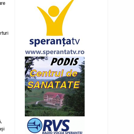
are
rturi
,
ași