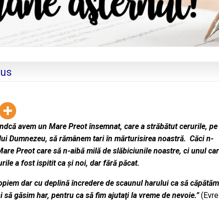
sus
iindcă avem un Mare Preot însemnat, care a străbătut cerurile, pe
 lui Dumnezeu, să rămânem tari în mărturisirea noastră.
Căci n-
re Preot care să n-aibă milă de slăbiciunile noastre, ci unul car
rile a fost ispitit ca şi noi, dar fără păcat.
opiem dar cu deplină încredere de scaunul harului ca să căpătăm
i să găsim har, pentru ca să fim ajutaţi la vreme de nevoie.”
(Evre