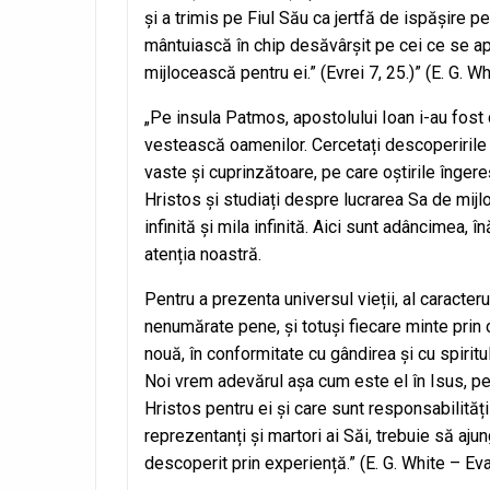
și a trimis pe Fiul Său ca jertfă de ispășire p
mântuiască în chip desăvârșit pe cei ce se ap
mijlocească pentru ei.” (Evrei 7, 25.)” (E. G. W
„Pe insula Patmos, apostolului Ioan i-au fost
vestească oamenilor. Cercetați descoperirile 
vaste și cuprinzătoare, pe care oștirile îngere
Hristos și studiați despre lucrarea Sa de mijloc
infinită și mila infinită. Aici sunt adâncimea,
atenția noastră.
Pentru a prezenta universul vieții, al caracteru
nenumărate pene, și totuși fiecare minte prin c
nouă, în conformitate cu gândirea și cu spiritu
Noi vrem adevărul așa cum este el în Isus, 
Hristos pentru ei și care sunt responsabilități
reprezentanți și martori ai Săi, trebuie să aj
descoperit prin experiență.” (E. G. White – Ev