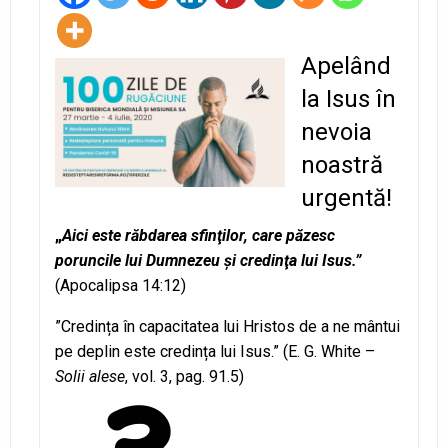
Apelând
la Isus în
nevoia
noastră
urgentă!
„
Aici este răbdarea sfinţilor, care păzesc
poruncile lui Dumnezeu şi credinţa lui Isus.”
(Apocalipsa 14:12)
”Credința în capacitatea lui Hristos de a ne mântui
pe deplin este credința lui Isus.” (E. G. White –
Solii alese
, vol. 3, pag. 91.5)