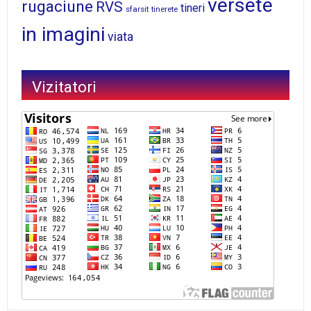
versete
rugaciune
RVS
tineri
sfarsit
tinerete
in imagini
viata
Vizitatori