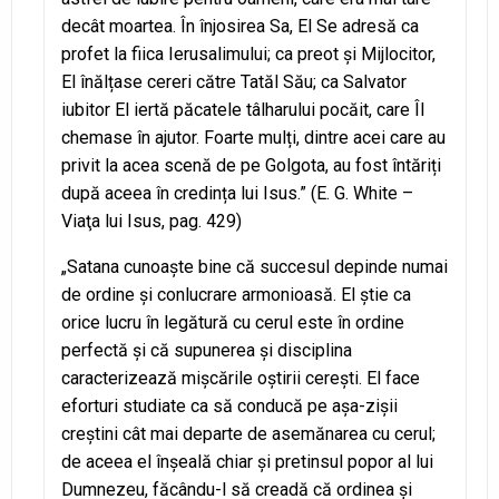
decât moartea. În înjosirea Sa, El Se adresă ca
profet la fiica Ierusalimului; ca preot și Mijlocitor,
El înălțase cereri către Tatăl Său; ca Salvator
iubitor El iertă păcatele tâlharului pocăit, care Îl
chemase în ajutor. Foarte mulți, dintre acei care au
privit la acea scenă de pe Golgota, au fost întăriți
după aceea în credința lui Isus.” (E. G. White –
Viaţa lui Isus, pag. 429)
„Satana cunoaște bine că succesul depinde numai
de ordine și conlucrare armonioasă. El știe ca
orice lucru în legătură cu cerul este în ordine
perfectă și că supunerea și disciplina
caracterizează mișcările oștirii cerești. El face
eforturi studiate ca să conducă pe așa-zișii
creștini cât mai departe de asemănarea cu cerul;
de aceea el înșeală chiar și pretinsul popor al lui
Dumnezeu, făcându-l să creadă că ordinea și