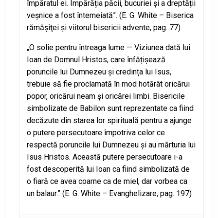
împăratul ei. Împărăția păcii, bucuriei și a dreptății
veșnice a fost întemeiată”. (E. G. White – Biserica
rămăşiţei şi viitorul bisericii advente, pag. 77)
„O solie pentru întreaga lume — Viziunea dată lui
Ioan de Domnul Hristos, care înfățișează
poruncile lui Dumnezeu și credința lui Isus,
trebuie să fie proclamată în mod hotărât oricărui
popor, oricărui neam și oricărei limbi. Bisericile
simbolizate de Babilon sunt reprezentate ca fiind
decăzute din starea lor spirituală pentru a ajunge
o putere persecutoare împotriva celor ce
respectă poruncile lui Dumnezeu și au mărturia lui
Isus Hristos. Această putere persecutoare i-a
fost descoperită lui Ioan ca fiind simbolizată de
o fiară ce avea coarne ca de miel, dar vorbea ca
un balaur.” (E. G. White – Evanghelizare, pag. 197)