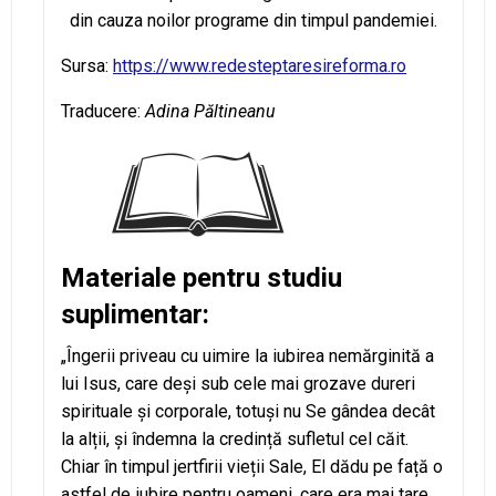
din cauza noilor programe din timpul pandemiei.
Sursa:
https://www.redesteptaresireforma.ro
Traducere:
Adina Păltineanu
Materiale pentru studiu
suplimentar:
„Îngerii priveau cu uimire la iubirea nemărginită a
lui Isus, care deși sub cele mai grozave dureri
spirituale și corporale, totuși nu Se gândea decât
la alții, și îndemna la credință sufletul cel căit.
Chiar în timpul jertfirii vieții Sale, El dădu pe față o
astfel de iubire pentru oameni, care era mai tare