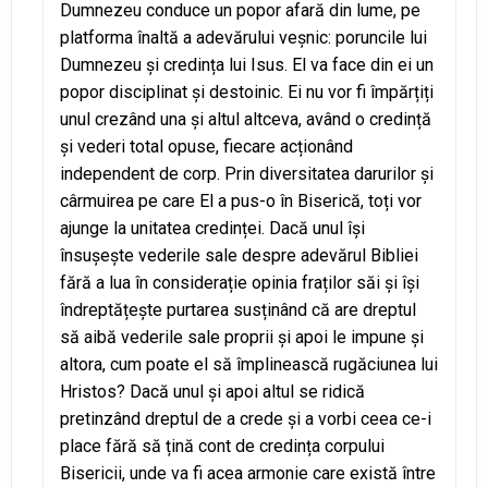
Dumnezeu conduce un popor afară din lume, pe
platforma înaltă a adevărului veșnic: poruncile lui
Dumnezeu și credința lui Isus. El va face din ei un
popor disciplinat și destoinic. Ei nu vor fi împărțiți
unul crezând una și altul altceva, având o credință
și vederi total opuse, fiecare acționând
independent de corp. Prin diversitatea darurilor și
cârmuirea pe care El a pus-o în Biserică, toți vor
ajunge la unitatea credinței. Dacă unul își
însușește vederile sale despre adevărul Bibliei
fără a lua în considerație opinia fraților săi și își
îndreptățește purtarea susținând că are dreptul
să aibă vederile sale proprii și apoi le impune și
altora, cum poate el să împlinească rugăciunea lui
Hristos? Dacă unul și apoi altul se ridică
pretinzând dreptul de a crede și a vorbi ceea ce-i
place fără să țină cont de credința corpului
Bisericii, unde va fi acea armonie care există între