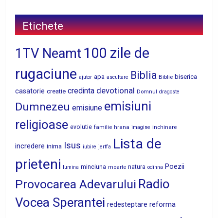
Etichete
100 zile de
1TV Neamt
rugaciune
Biblia
apa
biserica
Biblie
ajutor
ascultare
devotional
credinta
casatorie
creatie
Domnul
dragoste
emisiuni
Dumnezeu
emisiune
religioase
evolutie
familie
hrana
inchinare
imagine
Lista de
Isus
incredere
inima
iubire
jertfa
prieteni
Poezii
minciuna
moarte
natura
lumina
odihna
Radio
Provocarea Adevarului
Vocea Sperantei
reforma
redesteptare