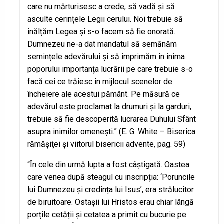
care nu mărturisesc a crede, să vadă și să
asculte cerințele Legii cerului. Noi trebuie să
înălțăm Legea și s-o facem să fie onorată.
Dumnezeu ne-a dat mandatul să semănăm
semințele adevărului și să imprimăm în inima
poporului importanța lucrării pe care trebuie s-o
facă cei ce trăiesc în mijlocul scenelor de
încheiere ale acestui pământ. Pe măsură ce
adevărul este proclamat la drumuri și la garduri,
trebuie să fie descoperită lucrarea Duhului Sfânt
asupra inimilor omenești.” (E. G. White – Biserica
rămăşiţei şi viitorul bisericii advente, pag. 59)
“În cele din urmă lupta a fost câștigată. Oastea
care venea după steagul cu inscripția: ‘Poruncile
lui Dumnezeu și credința lui Isus’, era strălucitor
de biruitoare. Ostașii lui Hristos erau chiar lângă
porțile cetății și cetatea a primit cu bucurie pe