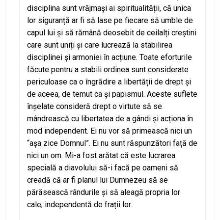
disciplina sunt vrăjmași ai spiritualității, că unica
lor siguranță ar fi să lase pe fiecare să umble de
capul lui și să rămână deosebit de ceilalți creștini
care sunt uniți și care lucrează la stabilirea
disciplinei și armoniei în acțiune. Toate eforturile
făcute pentru a stabili ordinea sunt considerate
periculoase ca o îngrădire a libertății de drept și
de aceea, de temut ca și papismul. Aceste suflete
înșelate consideră drept o virtute să se
mândrească cu libertatea de a gândi și acționa în
mod independent. Ei nu vor să primească nici un
“așa zice Domnul”. Ei nu sunt răspunzători față de
nici un om. Mi-a fost arătat că este lucrarea
specială a diavolului să-i facă pe oameni să
creadă că ar fi planul lui Dumnezeu să se
părăsească rândurile și să aleagă propria lor
cale, independentă de frații lor.