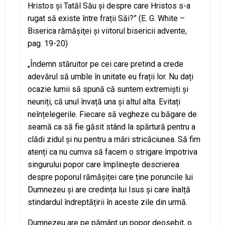
Hristos și Tatăl Său și despre care Hristos s-a
rugat să existe între frații Săi?” (E. G. White –
Biserica rămăşiţei şi viitorul bisericii advente,
pag. 19-20)
„Îndemn stăruitor pe cei care pretind a crede
adevărul să umble în unitate eu frații lor. Nu dați
ocazie lumii să spună că suntem extremiști și
neuniți, că unul învață una și altul alta. Evitați
neînțelegerile. Fiecare să vegheze cu băgare de
seamă ca să fie găsit stând la spărtură pentru a
clădi zidul și nu pentru a mări stricăciunea. Să fim
atenți ca nu cumva să facem o strigare împotriva
singurului popor care împlinește descrierea
despre poporul rămășiței care ține poruncile lui
Dumnezeu și are credința lui Isus și care înalță
stindardul îndreptățirii în aceste zile din urmă.
Dumnezeu are pe pământ un popor deosebit, o