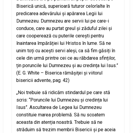
Biserică unică, superioară tuturor celorlalte în
predicarea adevărului și apărarea Legii lui
Dumnezeu. Dumnezeu are servii lui pe care-i
conduce, care au purtat greul și zăduful zilei și
care cooperează cu puterile cerești pentru
înaintarea împărăției lui Hristos în lume. Să ne
unim toți cu acești servi aleși, ca să fim găsiți în
cele din urmă printre cei ce au răbdarea sfinților,
țin poruncile lui Dumnezeu și au credința lui Isus.”
(E. G. White – Biserica rămăşiţei şi viitorul
bisericii advente, pag. 42)
„Noi trebuie să ridicăm stindardul pe care stă
scris: “Poruncile lui Dumnezeu și credința lui
Isus”. Ascultarea de Legea lui Dumnezeu
constituie marea problemă. Să nu scoatem
aceasta din atenția noastră. Trebuie să ne
străduim să trezim membrii Bisericii și pe aceia