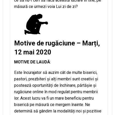
ce să nu-I ceri să facă această lucrare în tine, pe
măsură ce urmezi voia Lui zi de zi?
Motive de rugăciune – Marți,
12 mai 2020
MOTIVE DE LAUDĂ
:
Este încurajator să auzim cât de multe biserici,
pastori, prezbiteri și alți membri sunt creativi și
postează oportunități de închinare, părtășie și
rugăciune online în mod regulat pentru membrii
lor. Acest lucru va fi un mare beneficiu pentru
biserică pe măsură ce mergem înainte. Ne
determină să gândim la modalități noi și pozitive