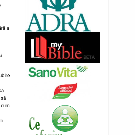
e
ără a
i
ubire
să
 să
a cum
i,