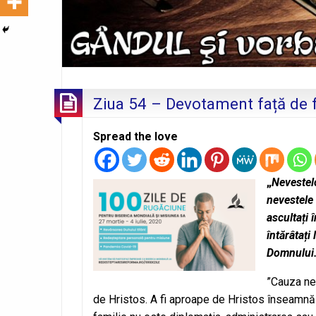
Ziua 54 – Devotament față de fa
Spread the love
„
Nevestelo
nevestele 
ascultați 
întărâtați
Domnului
”Cauza neî
de Hristos. A fi aproape de Hristos înseamnă a 