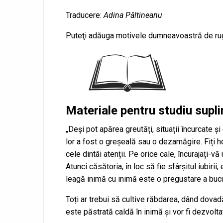
Traducere:
Adina Păltineanu
Puteţi adăuga motivele dumneavoastră de ru
Materiale pentru studiu supl
„Deși pot apărea greutăți, situații încurcate și
lor a fost o greșeală sau o dezamăgire. Fiți hot
cele dintâi atenții. Pe orice cale, încurajați-vă u
Atunci căsătoria, în loc să fie sfârșitul iubiri
leagă inimă cu inimă este o pregustare a bucur
Toți ar trebui să cultive răbdarea, dând dovad
este păstrată caldă în inimă și vor fi dezvolta