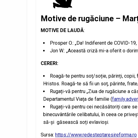
Motive de rugăciune – Marț
MOTIVE DE LAUDĂ
:
Prosper O.: „Da! Indiferent de COVID-19, 
Jon W.: „Această criză mi-a oferit o dori
CERERI:
Roagă-te pentru soț/soție, părinți, copii,
Hristos. Roagă-te să fii un soț, părinte, frat
Rugați-vă pentru „Ziua de rugăciune a căsă
Departamentul Viața de familie (
family.adven
Rugați-vă pentru cei necăsătoriți care se
binecuvântările celibatului, în ceea ce priv
să-și găsească soți evlavioși.
Sursa:
https://www.redesteptaresireforma.ro