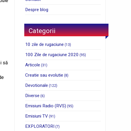
buie
Despre blog
Categorii
10 zile de rugaciune
(13)
100 Zile de rugaciune 2020
(95)
și să
Articole
(31)
Creatie sau evolutie
(8)
 de
Devotionale
(122)
Diverse
(6)
Emisiuni Radio (RVS)
(95)
Emisiuni TV
(91)
EXPLORATORI
(7)