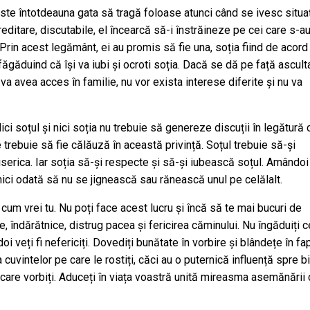
te întotdeauna gata să tragă foloase atunci când se ivesc situaț
reditare, discutabile, el încearcă să-i înstrăineze pe cei care s-au
rin acest legământ, ei au promis să fie una, soția fiind de acord
făgăduind că își va iubi și ocroti soția. Dacă se dă pe față ascult
a avea acces în familie, nu vor exista interese diferite și nu va
ci soțul și nici soția nu trebuie să genereze discuții în legătură 
 trebuie să fie călăuză în această privință. Soțul trebuie să-și
iserica. Iar soția să-și respecte și să-și iubească soțul. Amândoi
a nici odată să nu se jignească sau rănească unul pe celălalt.
 cum vrei tu. Nu poți face acest lucru și încă să te mai bucuri de
, îndărătnice, distrug pacea și fericirea căminului. Nu îngăduiți c
oi veți fi nefericiți. Dovediți bunătate în vorbire și blândețe în fa
 cuvintelor pe care le rostiți, căci au o puternică influență spre b
 care vorbiți. Aduceți în viața voastră unită mireasma asemănării 