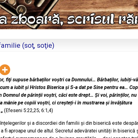
milie (soţ, soţie)
r, fiţi supuse bărbaților voștri ca Domnului… Bărbaților, iubiți-vă
cum a iubit şi Hristos Biserica şi S-a dat pe Sine pentru ea… Copi
în Domnul de părinții voștri, căci este drept… Şi voi, părinților, nu
 la mânie pe copiii voștri, ci creșteți-i în mustrarea şi învățătura
.
„
(Efeseni 5:22,25; 6:1,4)
nțelegerilor și a discordiei din familii și din biserică este despăr
fi aproape unul de altul. Secretul adevăratei unități în biserică 