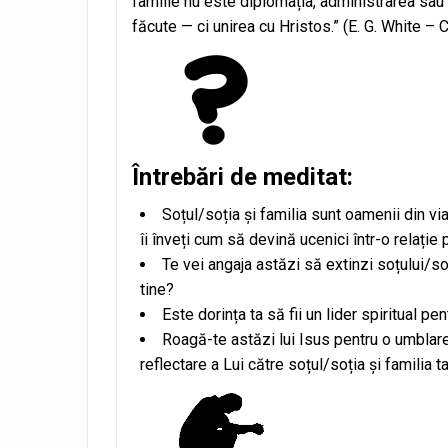
familie nu este diplomația, administrarea sau
făcute — ci unirea cu Hristos.” (E. G. White –
Întrebări de meditat:
Soțul/soția și familia sunt oamenii din via
îi înveți cum să devină ucenici într-o relație 
Te vei angaja astăzi să extinzi soțului/soți
tine?
Este dorința ta să fii un lider spiritual pe
Roagă-te astăzi lui Isus pentru o umblare 
reflectare a Lui către soțul/soția și familia ta