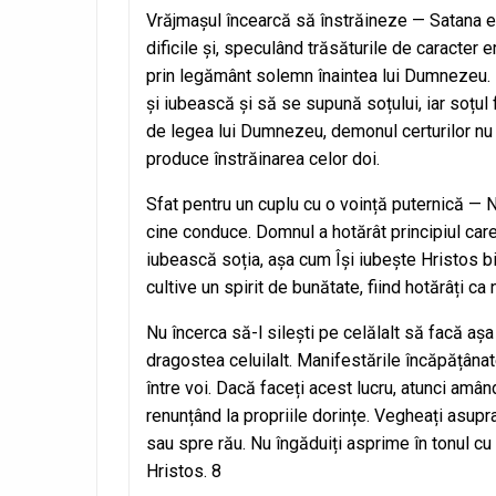
Vrăjmașul încearcă să înstrăineze — Satana es
dificile și, speculând trăsăturile de caracter e
prin legământ solemn înaintea lui Dumnezeu. P
și iubească și să se supună soțului, iar soțul 
de legea lui Dumnezeu, demonul certurilor nu v
produce înstrăinarea celor doi.
Sfat pentru un cuplu cu o voință puternică — Ni
cine conduce. Domnul a hotărât principiul care
iubească soția, așa cum Își iubește Hristos b
cultive un spirit de bunătate, fiind hotărâți c
Nu încerca să-l silești pe celălalt să facă așa
dragostea celuilalt. Manifestările încăpățânate
între voi. Dacă faceți acest lucru, atunci amând
renunțând la propriile dorințe. Vegheați asupra
sau spre rău. Nu îngăduiți asprime în tonul cu
Hristos. 8