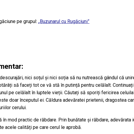
găciune pe grupul:
„Buzunarul cu Rugăciuni”
imentar:
 descurajări, nici soțul și nici soția să nu nutrească gândul că unir
ărâți să faceți tot ce vă stă în putință pentru celălalt. Continuați
nul pe celălalt în luptele vieții. Căutați să sporiți fericirea celuilal
i, este doar începutul ei. Căldura adevăratei prietenii, dragostea ca
iilor cerului.
ă în mod practic de răbdare. Prin bunătate și răbdare, adevărata i
te acele calități pe care cerul le aprobă.