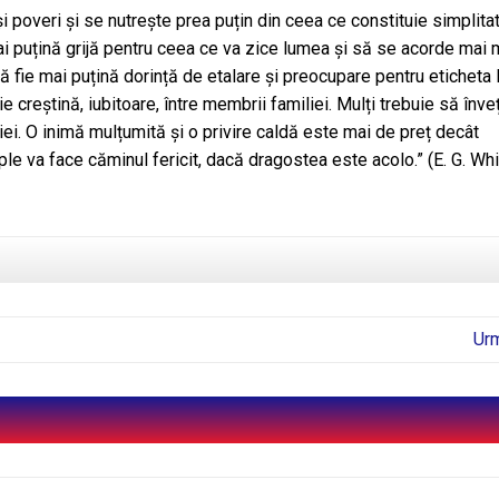
și poveri și se nutrește prea puțin din ceea ce constituie simplita
mai puțină grijă pentru ceea ce va zice lumea și să se acorde mai 
să fie mai puțină dorință de etalare și preocupare pentru eticheta 
ie creștină, iubitoare, între membrii familiei. Mulți trebuie să înve
iei. O inimă mulțumită și o privire caldă este mai de preț decât
imple va face căminul fericit, dacă dragostea este acolo.” (E. G. Wh
Ur