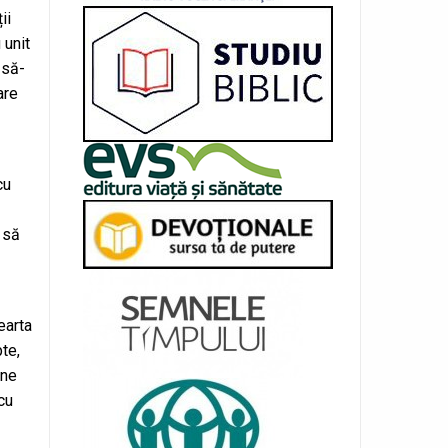
ii
 unit
 să-
are
cu
 să
earta
pte,
ine
cu