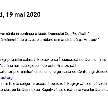
i, 19 mai 2020
voi cânta în continuare laude Domnului Cel Preaînalt. ”
nță reînnoită de a avea o umblare și mai strânsă cu Hristos!”
 frați și familia extinsă. Roagă-te să Îl cunoască pe Domnul Isus
e/soră și fiu/fiică așa cum dorește Hristos să fii.
toriei și a familiei” din 6 iunie, organizată de Conferința Genera
tist.org
).
 simt foarte singuri în această perioadă. Rugați-vă ca ei să vadă
ește slujirea lui Dumnezeu. Rugați-vă ca, dacă este voia lui Dumne