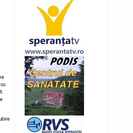
ea
 cu
t.
re
ubire