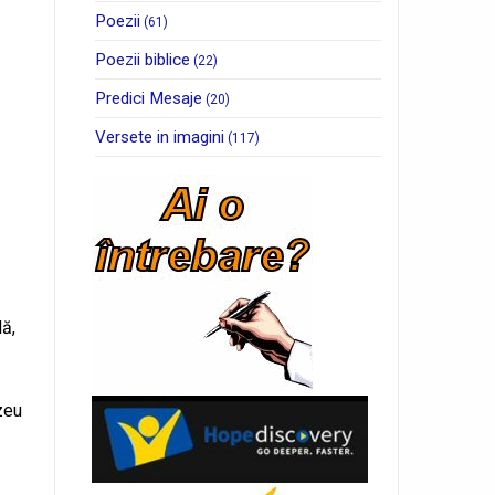
Poezii
(61)
Poezii biblice
(22)
Predici Mesaje
(20)
Versete in imagini
(117)
lă,
zeu