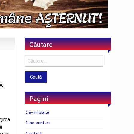
Căutare
i,
Pagini:
Ce-mi place
țirea
Cine sunt eu
și
Contact