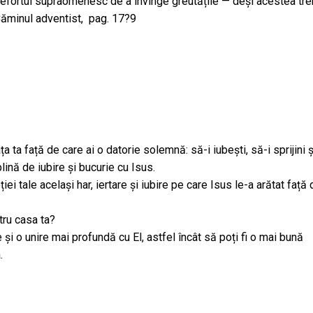
 efortul supraomenesc de a învinge greutățile — deși acestea tre
 Căminul adventist, pag. 17?9
ța ta față de care ai o datorie solemnă: să-i iubești, să-i sprijini 
plină de iubire și bucurie cu Isus.
ei tale același har, iertare și iubire pe care Isus le-a arătat față
ntru casa ta?
și o unire mai profundă cu El, astfel încât să poți fi o mai bună
.