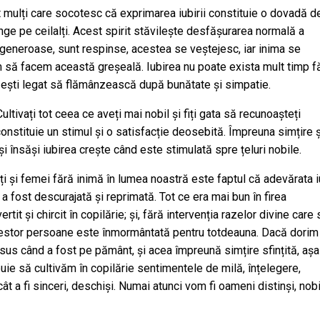
t mulți care socotesc că exprimarea iubirii constituie o dovadă d
inge pe ceilalți. Acest spirit stăvilește desfășurarea normală a
generoase, sunt respinse, acestea se veștejesc, iar inima se
m să facem această greșeală. Iubirea nu poate exista mult timp f
e ești legat să flămânzească după bunătate și simpatie.
ltivați tot ceea ce aveți mai nobil și fiți gata să recunoașteți
t constituie un stimul și o satisfacție deosebită. Împreuna simțire ș
i însăși iubirea crește când este stimulată spre țeluri nobile.
ți și femei fără inimă în lumea noastră este faptul că adevărata i
a fost descurajată și reprimată. Tot ce era mai bun în firea
it și chircit în copilărie; și, fără intervenția razelor divine care 
acestor persoane este înmormântată pentru totdeauna. Dacă dorim
sus când a fost pe pământ, și acea împreună simțire sfințită, aș
ebuie să cultivăm în copilărie sentimentele de milă, înțelegere,
 a fi sinceri, deschiși. Numai atunci vom fi oameni distinși, nobil