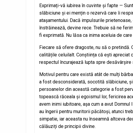
Exprimați-vă iubirea în cuvinte și fapte — Sun
slăbiciune și ei mențin o rezervă care îi resp
atașamentului. Dacă impulsurile prietenoase, 
înstrăinează, devine rece. Trebuie să ne feri
fi exprimată. Nu lăsa ca inima aceluia de car
Fiecare să ofere dragoste, nu să o pretindă. Cu
calitățile celuilalt. Conștiința că ești aprecia
respectul încurajează lupta spre desăvârșire ș
Motivul pentru care există atât de mulți bărba
a fost desconsiderată, socotită slăbiciune, și 
persoanelor din această categorie a fost pervert
topească răceala și egoismul lor, fericirea 
avem inimi iubitoare, așa cum a avut Domnul I
au îngerii pentru muritorii păcătoși, atunci tr
simpatie, iar aceasta nu înseamnă altceva decât
călăuziți de principii divine.