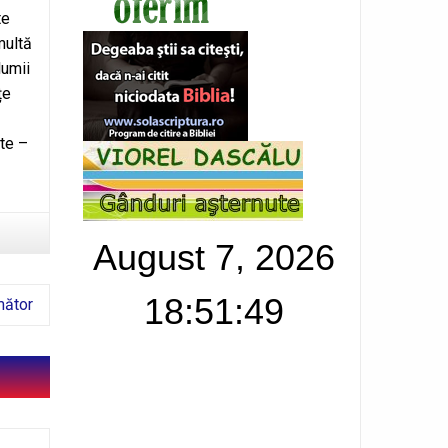
te
multă
lumii
țe
ite –
August 7, 2026
18:51:50
mător