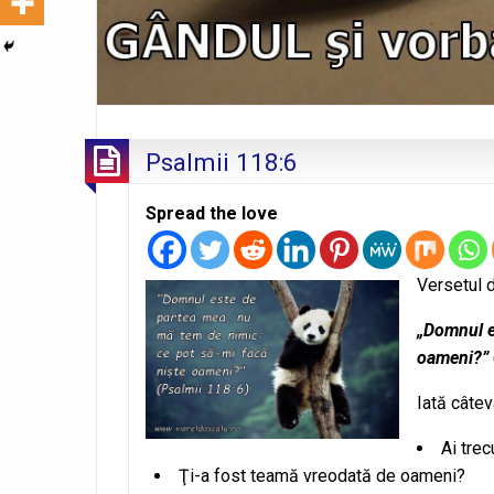
Psalmii 118:6
Spread the love
Versetul d
„Domnul e
oameni?”
Iată câtev
Ai tre
Ţi-a fost teamă vreodată de oameni?