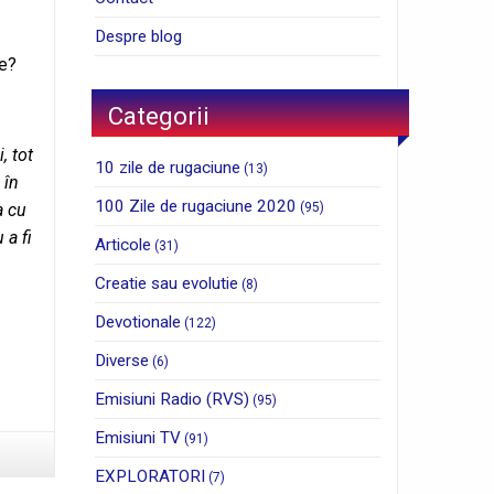
Despre blog
ne?
Categorii
, tot
10 zile de rugaciune
(13)
 în
100 Zile de rugaciune 2020
(95)
a cu
 a fi
Articole
(31)
Creatie sau evolutie
(8)
Devotionale
(122)
Diverse
(6)
Emisiuni Radio (RVS)
(95)
Emisiuni TV
(91)
EXPLORATORI
(7)