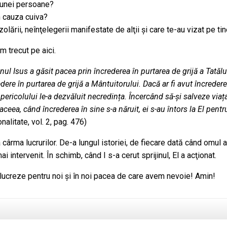
a unei persoane?
in cauza cuiva?
izolării, neînţelegerii manifestate de alţii şi care te-au vizat pe ti
m trecut pe aici.
Isus a găsit pacea prin încrederea în purtarea de grijă a Tatălui
redere în purtarea de grijă a Mântuitorului. Dacă ar fi avut încredere
ața pericolului le-a dezvăluit necredința. Încercând să-și salveze viaț
ceea, când încrederea în sine s-a năruit, ei s-au întors la El pentru
nalitate, vol. 2, pag. 476)
cârma lucrurilor. De-a lungul istoriei, de fiecare dată când omul a
intervenit. În schimb, când I s-a cerut sprijinul, El a acţionat.
 lucreze pentru noi şi în noi pacea de care avem nevoie! Amin!