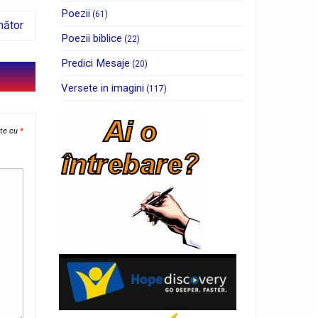
Poezii
(61)
mător
Poezii biblice
(22)
Predici Mesaje
(20)
Versete in imagini
(117)
ate cu
*