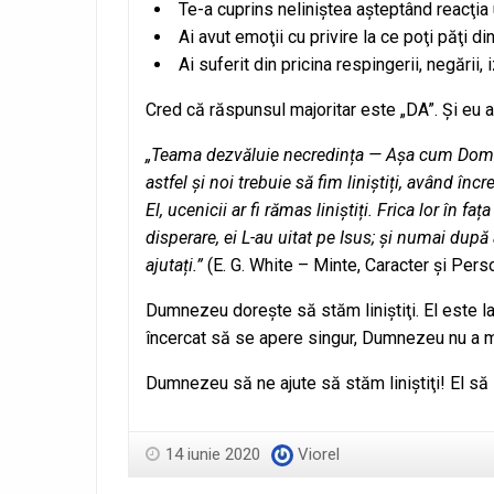
Te-a cuprins neliniştea aşteptând reacţi
Ai avut emoţii cu privire la ce poţi păţi d
Ai suferit din pricina respingerii, negării, 
Cred că răspunsul majoritar este „DA”. Şi eu a
„Teama dezvăluie necredința — Așa cum Domnul 
astfel și noi trebuie să fim liniștiți, având înc
El, ucenicii ar fi rămas liniștiți. Frica lor în f
disperare, ei L-au uitat pe Isus; și numai după a
ajutați.”
(E. G. White – Minte, Caracter şi Perso
Dumnezeu doreşte să stăm liniştiţi. El este la 
încercat să se apere singur, Dumnezeu nu a mai 
Dumnezeu să ne ajute să stăm liniştiţi! El să
14 iunie 2020
Viorel