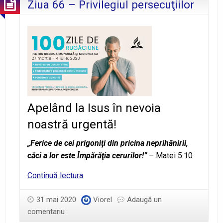
Ziua 66 – Privilegiul persecuţiilor
Apelând la Isus în nevoia
noastră urgentă!
„Ferice de cei prigoniţi din pricina neprihănirii,
căci a lor este Împărăţia cerurilor!”
– Matei 5:10
Ziua
Continuă lectura
66
–
31 mai 2020
Viorel
Adaugă un
Privilegiul
comentariu
persecuţiilor