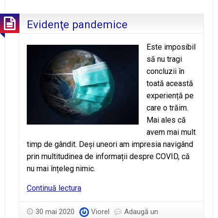
Evidenţe pandemice
Este imposibil
să nu tragi
concluzii în
toată această
experiență pe
care o trăim.
Mai ales că
avem mai mult
timp de gândit. Deși uneori am impresia navigând
prin multitudinea de informații despre COVID, că
nu mai înțeleg nimic.
Evidenţe
Continuă lectura
pandemice
30 mai 2020
Viorel
Adaugă un