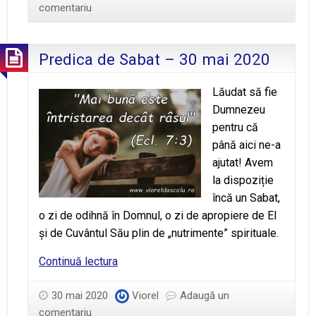
comentariu
Predica de Sabat – 30 mai 2020
Lăudat să fie
Dumnezeu
pentru că
până aici ne-a
ajutat! Avem
la dispoziție
încă un Sabat,
o zi de odihnă în Domnul, o zi de apropiere de El
şi de Cuvântul Său plin de „nutrimente” spirituale.
Predica
Continuă lectura
de
Sabat
30 mai 2020
Viorel
Adaugă un
–
comentariu