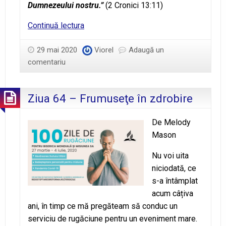
Dumnezeului nostru.”
(2 Cronici 13:11)
2
Continuă lectura
Cronici
13:11
29 mai 2020
Viorel
Adaugă un
comentariu
Ziua 64 – Frumuseţe în zdrobire
De Melody
Mason
Nu voi uita
niciodată, ce
s-a întâmplat
acum câțiva
ani, în timp ce mă pregăteam să conduc un
serviciu de rugăciune pentru un eveniment mare.