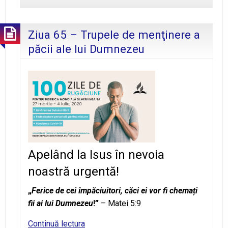
30
mai
Ziua 65 – Trupele de menţinere a
2020
păcii ale lui Dumnezeu
Apelând la Isus în nevoia
noastră urgentă!
„
Ferice de cei împăciuitori, căci ei vor fi chemați
fii ai lui Dumnezeu
!”
– Matei 5:9
Ziua
Continuă lectura