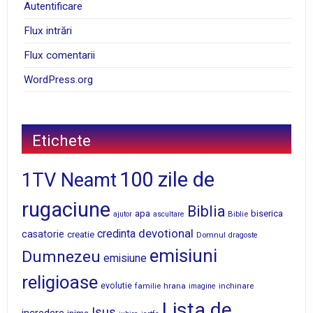
Autentificare
Flux intrări
Flux comentarii
WordPress.org
Etichete
100 zile de
1TV Neamt
rugaciune
Biblia
apa
biserica
Biblie
ajutor
ascultare
devotional
credinta
casatorie
creatie
Domnul
dragoste
emisiuni
Dumnezeu
emisiune
religioase
evolutie
familie
hrana
inchinare
imagine
Lista de
Isus
incredere
inima