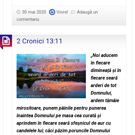
65
–
30 mai 2020
Viorel
Adaugă un
Trupele
comentariu
de
menţinere
2 Cronici 13:11
a
păcii
ale
„Noi aducem
lui
în fiecare
Dumnezeu
dimineață și în
fiecare seară
arderi de tot
Domnului,
ardem tămâie
mirositoare, punem pâinile pentru punerea
înaintea Domnului pe masa cea curată și
aprindem în fiecare seară sfeșnicul de aur cu
candelele lui; căci păzim poruncile Domnului