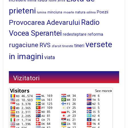
iubire
jertfa
prieteni
Poezii
minciuna
moarte
natura
lumina
odihna
Radio
Provocarea Adevarului
Vocea Sperantei
reforma
redesteptare
versete
rugaciune
RVS
tineri
sfarsit
tinerete
in imagini
viata
Vizitatori