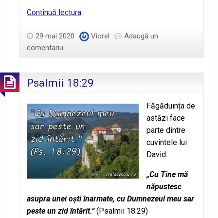
Ziua
Continuă lectura
64
–
29 mai 2020
Viorel
Adaugă un
Frumuseţe
comentariu
în
zdrobire
Psalmii 18:29
Făgăduința de
astăzi face
parte dintre
cuvintele lui
David:
„Cu Tine mă
năpustesc
asupra unei oști înarmate, cu Dumnezeul meu sar
peste un zid întărit.”
(Psalmii 18:29)