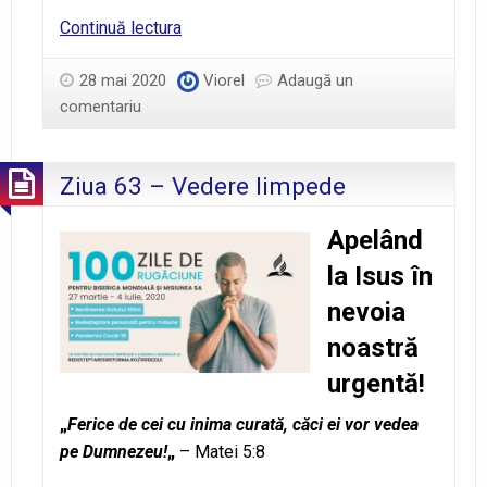
Psalmii
Continuă lectura
18:29
28 mai 2020
Viorel
Adaugă un
comentariu
Ziua 63 – Vedere limpede
Apelând
la Isus în
nevoia
noastră
urgentă!
„
Ferice de cei cu inima curată, căci ei vor vedea
pe Dumnezeu!
„
– Matei 5:8