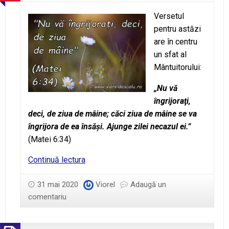
Versetul
pentru astăzi
are în centru
un sfat al
Mântuitorului:
„Nu vă
îngrijoraţi,
deci, de ziua de mâine; căci ziua de mâine se va
îngrijora de ea însăşi. Ajunge zilei necazul ei.”
(Matei 6:34)
Matei
Continuă lectura
6:34
31 mai 2020
Viorel
Adaugă un
comentariu