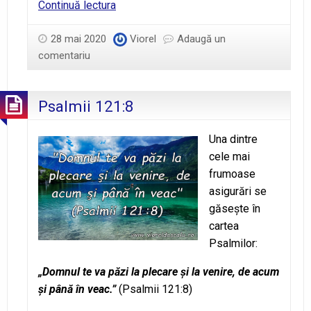
Ziua
Continuă lectura
63
–
28 mai 2020
Viorel
Adaugă un
Vedere
comentariu
limpede
Psalmii 121:8
Una dintre
cele mai
frumoase
asigurări se
găseşte în
cartea
Psalmilor:
„Domnul te va păzi la plecare şi la venire, de acum
şi până în veac.”
(Psalmii 121:8)