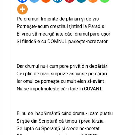
Pe drumuri troienite de planuri şi de vis
Porneşte-acum creştinul ţintind la Paradis.
El vrea să meargă iute căci drumul pare-uşor
Şi fiindcă e cu DOMNUL păşeşte-ncrezător.
Dar drumul nu-i cum pare privit din depărtări
Ci-i plin de mari surprize ascunse pe cărări.
Iar omul ce porneşte cu mult elan si-avânt
Nu se împotmoleşte că-i tare în CUVÂNT.
El nu se înspăimântă când drumu-i cam pustiu
Şi ştie din Scriptură că timpu-i prea târziu.
Se luptă cu Speranţă şi crede ne-ncetat