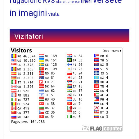
rugaciune
RVS
tineri
sfarsit
tinerete
in imagini
viata
Vizitatori