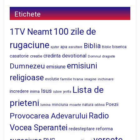
Etichete
100 zile de
1TV Neamt
rugaciune
Biblia
apa
biserica
Biblie
ajutor
ascultare
devotional
credinta
casatorie
creatie
Domnul
dragoste
emisiuni
Dumnezeu
emisiune
religioase
evolutie
familie
hrana
inchinare
imagine
Lista de
Isus
incredere
inima
iubire
jertfa
prieteni
Poezii
minciuna
moarte
natura
lumina
odihna
Radio
Provocarea Adevarului
Vocea Sperantei
reforma
redesteptare
versete