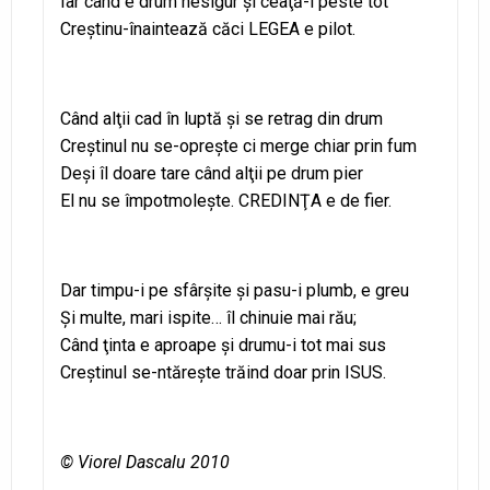
Iar când e drum nesigur şi ceaţă-i peste tot
Creştinu-înaintează căci LEGEA e pilot.
Când alţii cad în luptă şi se retrag din drum
Creştinul nu se-opreşte ci merge chiar prin fum
Deşi îl doare tare când alţii pe drum pier
El nu se împotmoleşte. CREDINŢA e de fier.
Dar timpu-i pe sfârşite şi pasu-i plumb, e greu
Şi multe, mari ispite… îl chinuie mai rău;
Când ţinta e aproape şi drumu-i tot mai sus
Creştinul se-ntăreşte trăind doar prin ISUS.
© Viorel Dascalu 2010