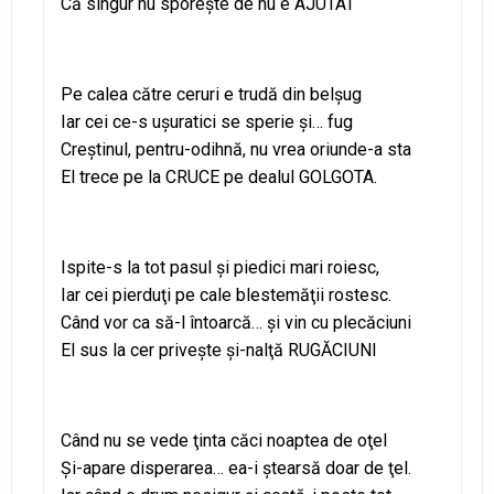
Că singur nu sporeşte de nu e AJUTAT
Pe calea către ceruri e trudă din belşug
Iar cei ce-s uşuratici se sperie şi… fug
Creştinul, pentru-odihnă, nu vrea oriunde-a sta
El trece pe la CRUCE pe dealul GOLGOTA.
Ispite-s la tot pasul şi piedici mari roiesc,
Iar cei pierduţi pe cale blestemăţii rostesc.
Când vor ca să-l întoarcă… şi vin cu plecăciuni
El sus la cer priveşte şi-nalţă RUGĂCIUNI
Când nu se vede ţinta căci noaptea de oţel
Şi-apare disperarea… ea-i ştearsă doar de ţel.