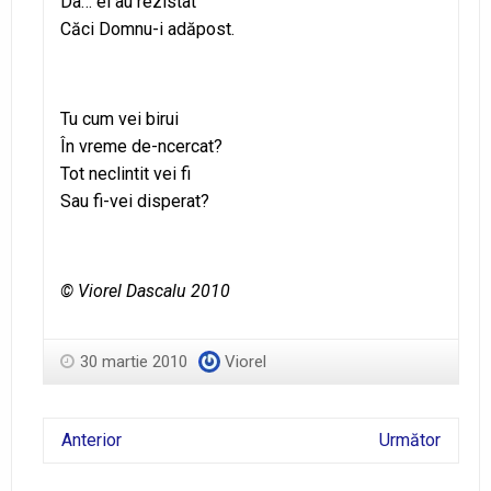
Da… ei au rezistat
Căci Domnu-i adăpost.
Tu cum vei birui
În vreme de-ncercat?
Tot neclintit vei fi
Sau fi-vei disperat?
© Viorel Dascalu 2010
30 martie 2010
Viorel
Anterior
Următor