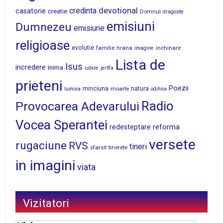
devotional
credinta
casatorie
creatie
Domnul
dragoste
emisiuni
Dumnezeu
emisiune
religioase
evolutie
familie
hrana
inchinare
imagine
Lista de
Isus
incredere
inima
iubire
jertfa
prieteni
Poezii
minciuna
moarte
natura
lumina
odihna
Radio
Provocarea Adevarului
Vocea Sperantei
reforma
redesteptare
versete
rugaciune
RVS
tineri
sfarsit
tinerete
in imagini
viata
Vizitatori