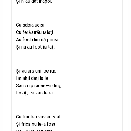
Şi n-au dat înapoi.
Cu sabia ucişi
Cu ferăstrău tăiaţi
Au fost din ură prinşi
Şi nu au fost iertaţi.
Şi-au ars unii pe rug
Iar alţii daţi la lei
Sau cu picioare-n drug
Loviţi, ca vai de ei.
Cu fruntea sus au stat
Şi frică nu le-a fost