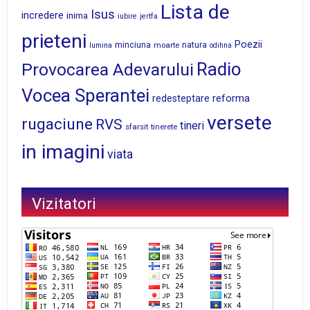
Lista de
Isus
incredere
inima
iubire
jertfa
prieteni
Poezii
minciuna
moarte
natura
lumina
odihna
Radio
Provocarea Adevarului
Vocea Sperantei
reforma
redesteptare
versete
rugaciune
RVS
tineri
sfarsit
tinerete
in imagini
viata
Vizitatori