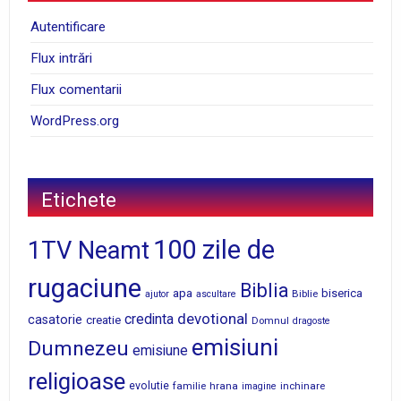
Autentificare
Flux intrări
Flux comentarii
WordPress.org
Etichete
100 zile de
1TV Neamt
rugaciune
Biblia
apa
biserica
Biblie
ajutor
ascultare
devotional
credinta
casatorie
creatie
Domnul
dragoste
emisiuni
Dumnezeu
emisiune
religioase
evolutie
familie
hrana
inchinare
imagine