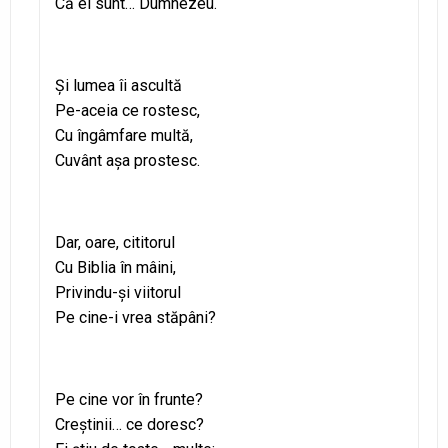
Că ei sunt… Dumnezeu.
Şi lumea îi ascultă
Pe-aceia ce rostesc,
Cu îngâmfare multă,
Cuvânt aşa prostesc.
Dar, oare, cititorul
Cu Biblia în mâini,
Privindu-şi viitorul
Pe cine-i vrea stăpâni?
Pe cine vor în frunte?
Creştinii… ce doresc?