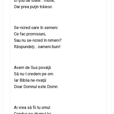
Ei ştiu de toate… multe;
Dar prea puţin trăiesc
Se-ncred oare în semeni
Ce fac promisiuni,
Sau nu se-ncred în nimeni?
Răspundeţi… oameni buni!
Avem de Sus povaţă
Să nu-l credem pe om.
Iar Biblia ne-nvaţă:
Doar Domnul este Domn.
Ai vrea să fii tu omul
Condus pe drumul lui